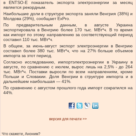
в ENTSO-E показатель экспорта электроэнергии за месяц
является рекордным.
Наибольшие доли в структуре экспорта заняли Венгрия (38%) и
Молдова (29%), сообщает
ExPro.
По предварительным данным, в августе Украина
экспортировала в Венгрию более
170 тыс. МВт*ч
.
В то время
как импорт по этому направлению за соответствующий период
составил
110 тыс. МВт*ч
.
В общем, за июнь-август экспорт электроэнергии в Венгрию
составил более 380 тыс. МВт*ч, что на 27% больше объемов
импорта за этот период.
Согласно исследованию,
импорт
электроэнергии в Украину в
августе, по сравнению с июлем, вырос лишь на 2,5% -
до 264
тыс. МВт*ч
. Поставки выросли по всем направлениям, кроме
Польши и Словакии. Доля Венгрии в структуре импорта и в
дальнейшем наибольшая — 41%.
По сравнению с августом прошлого года импорт сократился на
44%.
версия для печати >>
Что скажете, Аноним?