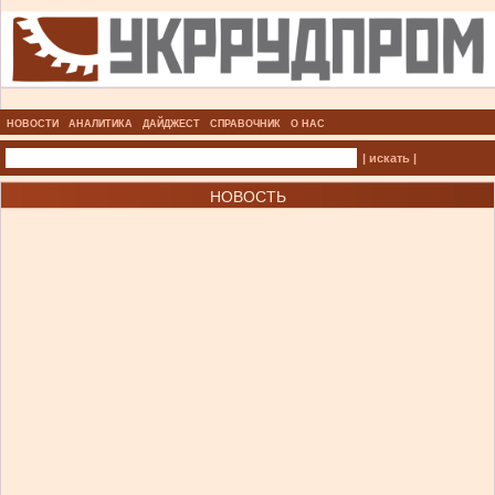
НОВОСТИ
АНАЛИТИКА
ДАЙДЖЕСТ
СПРАВОЧНИК
О НАС
| искать |
НОВОСТЬ