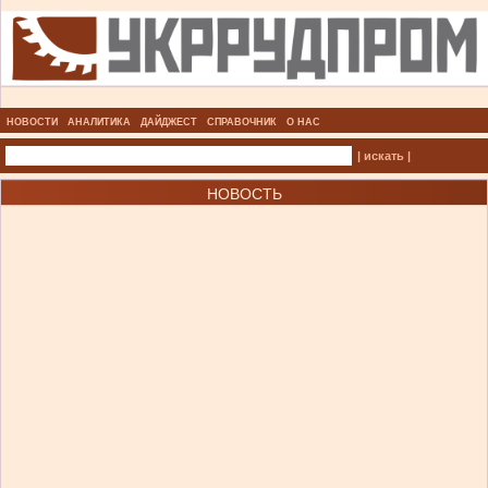
НОВОСТИ
АНАЛИТИКА
ДАЙДЖЕСТ
СПРАВОЧНИК
О НАС
| искать |
НОВОСТЬ