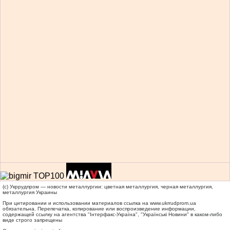
(c) Укррудпром — новости металлургии: цветная металлургия, черная металлургия,
металлургия Украины
При цитировании и использовании материалов ссылка на
www.ukrrudprom.ua
обязательна. Перепечатка, копирование или воспроизведение информации,
содержащей ссылку на агентства "Iнтерфакс-Україна", "Українськi Новини" в каком-либо
виде строго запрещены