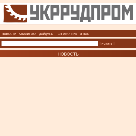
НОВОСТИ
АНАЛИТИКА
ДАЙДЖЕСТ
СПРАВОЧНИК
О НАС
| искать |
НОВОСТЬ