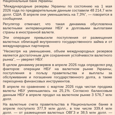
Национальный банк Украины.
“Международные резервы Украины по состоянию на 1 мая
2026 года по предварительным данным составили 48 214,7 млн
долл. США. В апреле они уменьшились на 7,3%”, — говорится в
сообщении.
Регулятор отмечает, что такая динамика обусловлена
валютными интервенциями НБУ и долговыми выплатами
страны в иностранной валюте.
Эти операции превысили поступления от размещения
валютных облигаций внутреннего государственного займа и от
международных партнеров.
“Несмотря на уменьшение, объем международных резервов
является достаточным для сохранения устойчивости валютного
рынка”, — уверяет НБУ.
В целом динамику резервов в апреле 2026 года определял ряд
факторов: операции НБУ на валютном рынке Украины,
поступления в пользу правительства и выплаты за
обслуживание и погашение государственного долга, а также
переоценка финансовых инструментов.
В апреле по сравнению с мартом 2026 года чистая продажа
валюты НБУ уменьшилась на 25,1%. Согласно балансовым
данным НБУ в апреле продал на валютном рынке 3 576,7 млн
долл.
На валютные счета правительства в Национальном банке в
апреле поступило 377,9 млн долл., в том числе 339,4 млн
долл. — от размещения валютных ОВГЗ и 38,5 млн долл. —