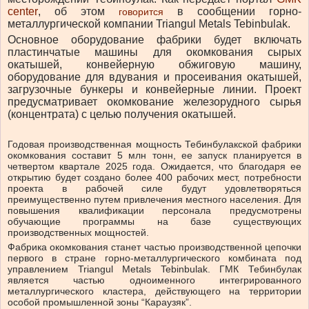
center
, об этом
в сообщении горно-
говорится
металлургической компании Triangul Metals Tebinbulak.
Основное оборудование фабрики будет включать
пластинчатые машины для окомкования сырых
окатышей, конвейерную обжиговую машину,
оборудование для вдувания и просеивания окатышей,
загрузочные бункеры и конвейерные линии. Проект
предусматривает окомкование железорудного сырья
(концентрата) с целью получения окатышей.
Годовая производственная мощность Тебинбулакской фабрики
окомкования составит 5 млн тонн, ее запуск планируется в
четвертом квартале 2025 года. Ожидается, что благодаря ее
открытию будет создано более 400 рабочих мест, потребности
проекта в рабочей силе будут удовлетворяться
преимущественно путем привлечения местного населения. Для
повышения квалификации персонала предусмотрены
обучающие программы на базе существующих
производственных мощностей.
Фабрика окомкования станет частью производственной цепочки
первого в стране горно-металлургического комбината под
управлением Triangul Metals Tebinbulak. ГМК Тебинбулак
является частью одноименного интегрированного
металлургического кластера, действующего на территории
особой промышленной зоны “Караузяк”.