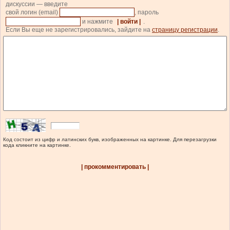
дискуссии — введите
свой логин (email)
, пароль
и нажмите
| войти |
.
Если Вы еще не зарегистрировались, зайдите на
страницу регистрации
.
Код состоит из цифр и латинских букв, изображенных на картинке. Для перезагрузки
кода кликните на картинке.
| прокомментировать |