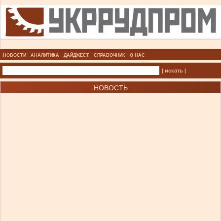
НОВОСТИ
АНАЛИТИКА
ДАЙДЖЕСТ
СПРАВОЧНИК
О НАС
| искать |
НОВОСТЬ