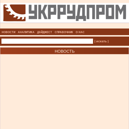
НОВОСТИ
АНАЛИТИКА
ДАЙДЖЕСТ
СПРАВОЧНИК
О НАС
| искать |
НОВОСТЬ