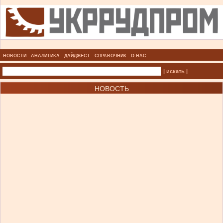
НОВОСТИ
АНАЛИТИКА
ДАЙДЖЕСТ
СПРАВОЧНИК
О НАС
| искать |
НОВОСТЬ