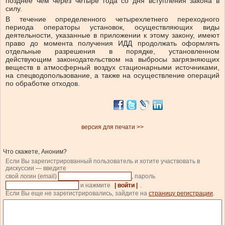
позднее чем через четыре года со дня вступления закона в
силу.
В течение определенного четырехлетнего переходного
периода операторы установок, осуществляющих виды
деятельности, указанные в приложении к этому закону, имеют
право до момента получения ИДД продолжать оформлять
отдельные разрешения в порядке, установленном
действующим законодательством на выбросы загрязняющих
веществ в атмосферный воздух стационарными источниками,
на спецводопользование, а также на осуществление операций
по обработке отходов.
версия для печати >>
Что скажете, Аноним?
Если Вы зарегистрированный пользователь и хотите участвовать в
дискуссии — введите
свой логин (email)
, пароль
и нажмите
| войти |
.
Если Вы еще не зарегистрировались, зайдите на
страницу регистрации
.