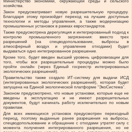
Министерство экономики, окружающей среды и сельского
хозяйства.
Закон предусматривает новую разрешительную процедуру.
Благодаря этому произойдет переход на лучшие доступные
технологии и методы управления, а также модернизацию
промышленных установок в рамках евростандартов.
Также предусмотрена дерегуляция и интегрированный подход к
контролю промышленного загрязнения: вместо трех
разрешений (на спецводопользование, выбросы в
атмосферный воздух и управление отходами) будет
выдаваться одно интегрированное разрешение.
Кроме того, будет введен высший уровень цифровизации для
того, чтобы все разрешительные процедуры можно было
пройти онлайн (через Единый госреестр интегрированных
экологических разрешений).
Правительство также создало ИТ-систему для выдачи ИСД
(интегрированных экологических разрешений), которая будет
запущена на Единой экологической платформе “ЭкоСистема”.
Законом предусмотрено, что новые установки, которые еще не
введены в эксплуатацию и не имеют разрешительных
документов, будут начинать работу исключительно по новым
правилам.
Для всех имеющихся установок предусмотрен переходный
период, поэтому выданные ранее разрешения на выбросы,
спецводопользование и обращение с отходами утратят силу с
момента получения интегрированного разрешения, но не