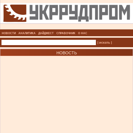
НОВОСТИ
АНАЛИТИКА
ДАЙДЖЕСТ
СПРАВОЧНИК
О НАС
| искать |
НОВОСТЬ