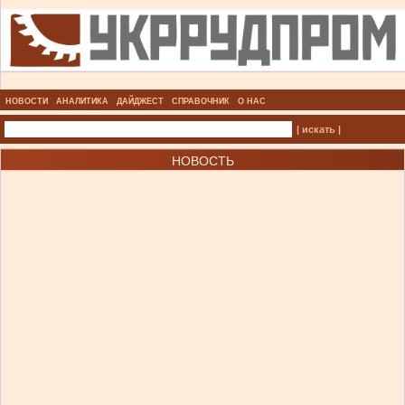
НОВОСТИ
АНАЛИТИКА
ДАЙДЖЕСТ
СПРАВОЧНИК
О НАС
| искать |
НОВОСТЬ