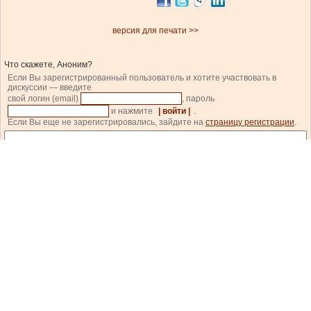
версия для печати >>
Что скажете, Аноним?
Если Вы зарегистрированный пользователь и хотите участвовать в
дискуссии — введите
свой логин (email)
, пароль
и нажмите
| войти |
.
Если Вы еще не зарегистрировались, зайдите на
страницу регистрации
.
Код состоит из цифр и латинских букв, изображенных на картинке. Для перезагрузки
кода кликните на картинке.
| прокомментировать |