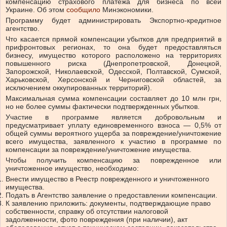
компенсацию страхового платежа для бизнеса по всей
Украине.
Об этом
сообщило
Минэкономики.
Программу будет администрировать Экспортно-кредитное
агентство.
Что касается прямой компенсации убытков для предприятий в
прифронтовых регионах, то она
будет предоставляться
бизнесу, имущество которого расположено на территориях
повышенного риска (Днепропетровской, Донецкой,
Запорожской, Николаевской, Одесской, Полтавской, Сумской,
Харьковской, Херсонской и Черниговской областей, за
исключением оккупированных территорий).
Максимальная сумма компенсации составляет до 10 млн грн,
но не более суммы фактически подтвержденных убытков.
Участие в программе является добровольным и
предусматривает уплату единовременного взноса — 0,5% от
общей суммы вероятного ущерба за повреждение/уничтожение
всего имущества, заявленного к участию в программе по
компенсации за повреждение/уничтожение имущества.
Чтобы получить компенсацию за поврежденное или
уничтоженное имущество, необходимо:
Внести имущество в Реестр поврежденного и уничтоженного
имущества.
Подать в Агентство заявление о предоставлении компенсации.
К заявлению приложить: документы, подтверждающие право
собственности, справку об отсутствии налоговой
задолженности, фото повреждения (при наличии), акт