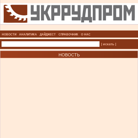
НОВОСТИ
АНАЛИТИКА
ДАЙДЖЕСТ
СПРАВОЧНИК
О НАС
| искать |
НОВОСТЬ