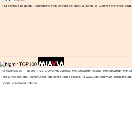
Код состоит из цифр и латинских букв, изображенных на картинке. Для перезагрузки кода
(c) Укррудпром — новости металлургии: цветная металлургия, черная металлургия, мета
При цитировании и использовании материалов ссылка на
www.ukrrudprom.ua
обязательна.
Сделано в miavia estudia.