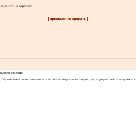
 кликните на картинке.
| прокомментировать |
ллургия Украины
 Перепечатка, копирование или воспроизведение информации, содержащей ссылку на агентс