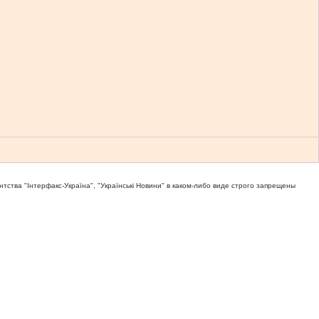
тва "Iнтерфакс-Україна", "Українськi Новини" в каком-либо виде строго запрещены