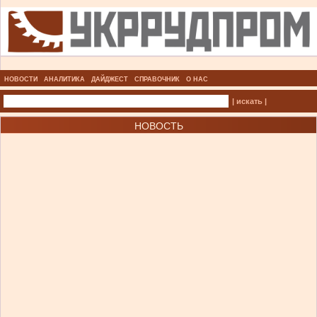
НОВОСТИ
АНАЛИТИКА
ДАЙДЖЕСТ
СПРАВОЧНИК
О НАС
| искать |
НОВОСТЬ