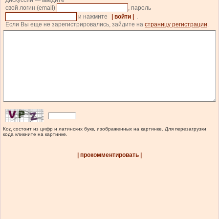
дискуссии — введите
свой логин (email)
, пароль
и нажмите
| войти |
.
Если Вы еще не зарегистрировались, зайдите на
страницу регистрации
.
Код состоит из цифр и латинских букв, изображенных на картинке. Для перезагрузки
кода кликните на картинке.
| прокомментировать |