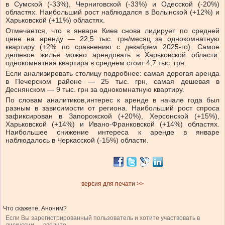
в Сумской (-33%), Черниговской (-33%) и Одесской (-20%)
областях. Наибольший рост наблюдался в Волынской (+12%) и
Харьковской (+11%) областях.
Отмечается, что
в
январе Киев снова лидирует по средней
цене на аренду — 22,5 тыс. грн/месяц за однокомнатную
квартиру (+2% по сравнению с декабрем 2025-го).
Самое
дешевое жилье можно арендовать в Харьковской области:
однокомнатная квартира в среднем стоит 4,7 тыс. грн.
Если анализировать столицу подробнее: самая дорогая аренда
в Печерском районе — 25 тыс. грн, самая дешевая в
Деснянском — 9 тыс. грн за однокомнатную квартиру.
По словам аналитиков,
интерес к аренде в начале года был
разным в зависимости от региона. Наибольший рост спроса
зафиксирован в Запорожской (+20%), Херсонской (+15%),
Харьковской (+14%) и Ивано-Франковской (+14%) областях.
Наибольшее снижение интереса к аренде в январе
наблюдалось в Черкасской (-15%) области.
версия для печати >>
Что скажете, Аноним?
Если Вы зарегистрированный пользователь и хотите участвовать в