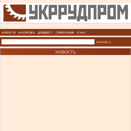
НОВОСТИ
АНАЛИТИКА
ДАЙДЖЕСТ
СПРАВОЧНИК
О НАС
| искать |
НОВОСТЬ