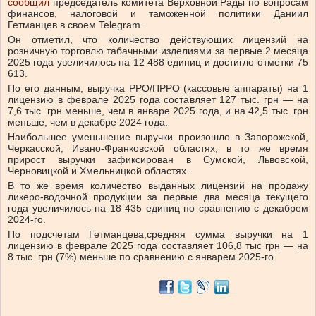
сообщил
председатель комитета Верховной Рады по вопросам
финансов, налоговой и таможенной политики Даниил
Гетманцев в своем Telegram.
Он отметил, что количество действующих лицензий на
розничную торговлю табачными изделиями за первые 2 месяца
2025 года увеличилось на 12 488 единиц и достигло отметки 75
613.
По его данным, выручка РРО/ПРРО (кассовые аппараты) на 1
лицензию в феврале 2025 года составляет 127 тыс. грн — на
7,6 тыс. грн меньше, чем в январе 2025 года, и на 42,5 тыс. грн
меньше, чем в декабре 2024 года.
Наибольшее уменьшение выручки произошло в Запорожской,
Черкасской, Ивано-Франковской областях, в то же время
прирост выручки зафиксирован в Сумской, Львовской,
Черновицкой и Хмельницкой областях.
В то же время
количество выданных лицензий на продажу
ликеро-водочной продукции за первые два месяца текущего
года увеличилось
на 18 435 единиц по сравнению с декабрем
2024-го.
По подсчетам Гетманцева,
средняя сумма выручки на
1
лицензию в феврале 2025 года составляет 106,8 тыс грн — на
8 тыс. грн (7%) меньше по сравнению с январем 2025-го.