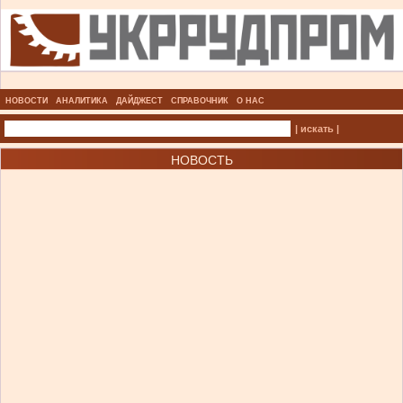
НОВОСТИ
АНАЛИТИКА
ДАЙДЖЕСТ
СПРАВОЧНИК
О НАС
| искать |
НОВОСТЬ