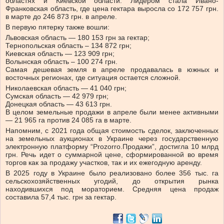
областях и Киевской области. Лидером стала Ивано-
Франковская область, где цена гектара выросла со 172 757 грн.
в марте до 246 873 грн. в апреле.
В первую пятерку также вошли:
Львовская область — 180 153 грн за гектар;
Тернопольская область ‒ 134 872 грн;
Киевская область — 123 909 грн;
Волынская область ‒ 100 274 ​​грн.
Самая дешевая земля в апреле продавалась в южных и
восточных регионах, где ситуация остается сложной.
Николаевская область — 41 040 грн;
Сумская область — 42 979 грн;
Донецкая область — 43 613 грн.
В целом земельные продажи в апреле были менее активными
— 21 965 га против 24 085 га в марте.
Напомним, с 2021 года общая стоимость сделок, заключенных
на земельных аукционах в Украине через государственную
электронную платформу “Prozorro.Продажи”, достигла 10 млрд
грн. Речь идет о суммарной цене, сформированной во время
торгов как за продажу участков, так и их ежегодную аренду.
В 2025 году в Украине было реализовано более 356 тыс. га
сельскохозяйственных угодий, до открытия рынка
находившихся под мораторием. Средняя цена продаж
составила 57,4 тыс. грн за гектар.