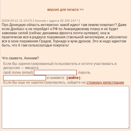
версия для печати >>
[2026-05-21 11:10:07] [ Аноним с адреса 82.200.147.* ]
Про Донецкую область интересно: какой идиот там землю покупает? Даже
если Донбасс и не перейдет к РФ по Анкориджскому плану и не будет
завоеван силой (сейчас динамика фронта почти нулевая), она ж
практически вся в радиусе поражения ствольной актиллерии, и абсолютно
вся в зоне поражения Градов, Торнадо и кучи дронов. Это ж надо идиотом
быть, что б там сельхозугодья покупать!
Что скажете, Аноним?
Если Вы зарегистрированный пользователь и хотите участвовать в
дискуссии — введите
свой логин (email)
, пароль
и нажмите
| войти |
.
Если Вы еще не зарегистрировались, зайдите на
страницу регистрации
.