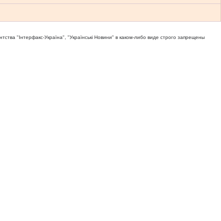
тва "Iнтерфакс-Україна", "Українськi Новини" в каком-либо виде строго запрещены