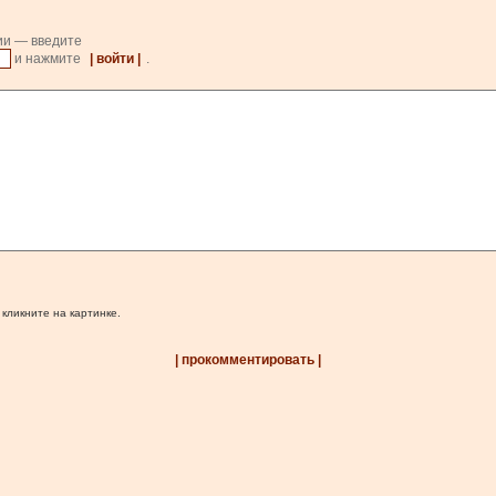
ии — введите
и нажмите
| войти |
.
 кликните на картинке.
| прокомментировать |