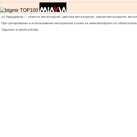
(c) Укррудпром — новости металлургии: цветная металлургия, черная металлургия, мета
При цитировании и использовании материалов ссылка на
www.ukrrudprom.ua
обязательна.
Сделано в miavia estudia.