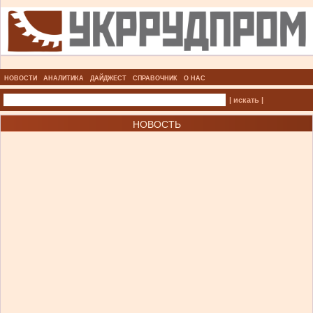
НОВОСТИ
АНАЛИТИКА
ДАЙДЖЕСТ
СПРАВОЧНИК
О НАС
| искать |
НОВОСТЬ