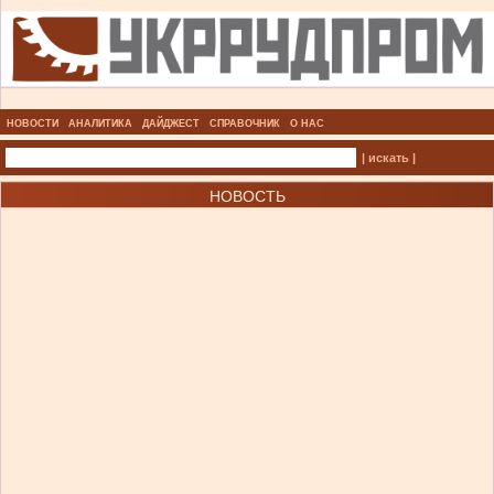
НОВОСТИ
АНАЛИТИКА
ДАЙДЖЕСТ
СПРАВОЧНИК
О НАС
| искать |
НОВОСТЬ