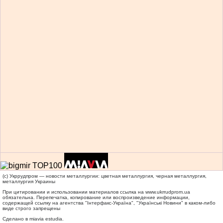
(c) Укррудпром — новости металлургии: цветная металлургия, черная металлургия,
металлургия Украины
При цитировании и использовании материалов ссылка на
www.ukrrudprom.ua
обязательна. Перепечатка, копирование или воспроизведение информации,
содержащей ссылку на агентства "Iнтерфакс-Україна", "Українськi Новини" в каком-либо
виде строго запрещены
Сделано в miavia estudia.