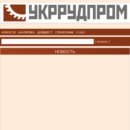
НОВОСТИ
АНАЛИТИКА
ДАЙДЖЕСТ
СПРАВОЧНИК
О НАС
| искать |
НОВОСТЬ