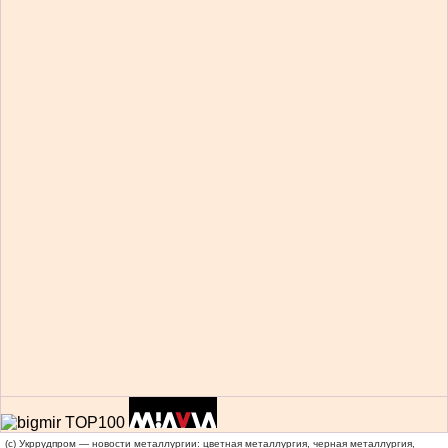
(c) Укррудпром — новости металлургии: цветная металлургия, черная металлургия,