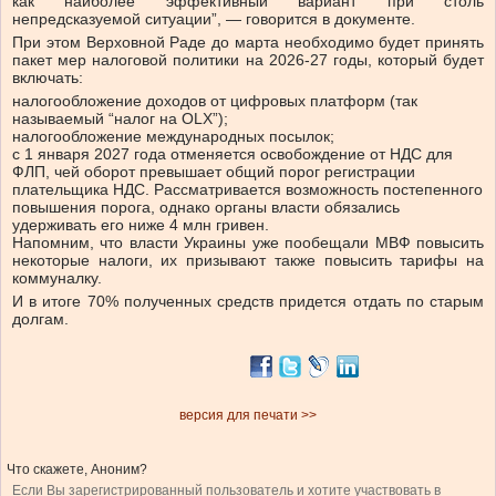
как наиболее эффективный вариант при столь
непредсказуемой ситуации”, — говорится в документе.
При этом Верховной Раде до марта необходимо будет принять
пакет мер налоговой политики на 2026-27 годы, который будет
включать:
налогообложение доходов от цифровых платформ (так
называемый “налог на OLX”);
налогообложение международных посылок;
с 1 января 2027 года отменяется освобождение от НДС для
ФЛП, чей оборот превышает общий порог регистрации
плательщика НДС. Рассматривается возможность постепенного
повышения порога, однако органы власти обязались
удерживать его ниже 4 млн гривен.
Напомним, что власти Украины уже пообещали МВФ повысить
некоторые налоги, их призывают также повысить тарифы на
коммуналку.
И в итоге 70% полученных средств придется отдать по старым
долгам.
версия для печати >>
Что скажете, Аноним?
Если Вы зарегистрированный пользователь и хотите участвовать в