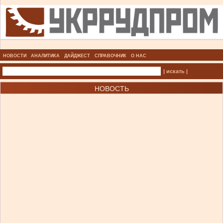
НОВОСТИ
АНАЛИТИКА
ДАЙДЖЕСТ
СПРАВОЧНИК
О НАС
| искать |
НОВОСТЬ