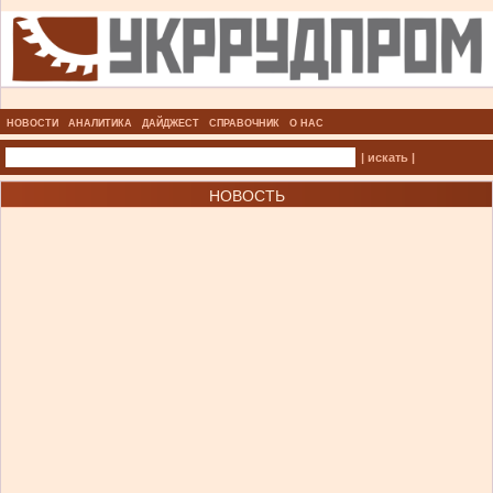
НОВОСТИ
АНАЛИТИКА
ДАЙДЖЕСТ
СПРАВОЧНИК
О НАС
| искать |
НОВОСТЬ