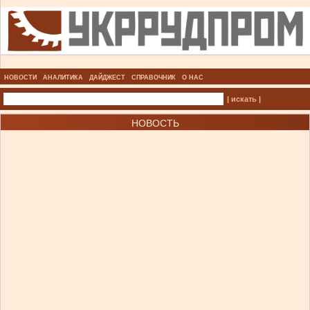
НОВОСТИ
АНАЛИТИКА
ДАЙДЖЕСТ
СПРАВОЧНИК
О НАС
| искать |
НОВОСТЬ