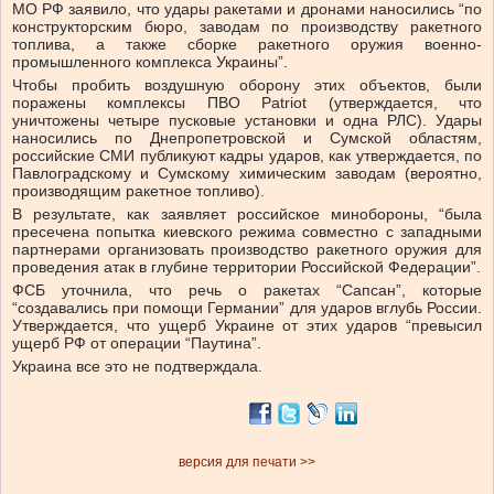
МО РФ заявило, что удары ракетами и дронами наносились “по
конструкторским бюро, заводам по производству ракетного
топлива, а также сборке ракетного оружия военно-
промышленного комплекса Украины”.
Чтобы пробить воздушную оборону этих объектов, были
поражены комплексы ПВО Patriot (утверждается, что
уничтожены четыре пусковые установки и одна РЛС). Удары
наносились по Днепропетровской и Сумской областям,
российские СМИ публикуют кадры ударов, как утверждается, по
Павлоградскому и Сумскому химическим заводам (вероятно,
производящим ракетное топливо).
В результате, как заявляет российское минобороны, “была
пресечена попытка киевского режима совместно с западными
партнерами организовать производство ракетного оружия для
проведения атак в глубине территории Российской Федерации”.
ФСБ уточнила, что речь о ракетах “Сапсан”, которые
“создавались при помощи Германии” для ударов вглубь России.
Утверждается, что ущерб Украине от этих ударов “превысил
ущерб РФ от операции “Паутина”.
Украина все это не подтверждала.
версия для печати >>