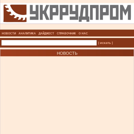
НОВОСТИ
АНАЛИТИКА
ДАЙДЖЕСТ
СПРАВОЧНИК
О НАС
| искать |
НОВОСТЬ