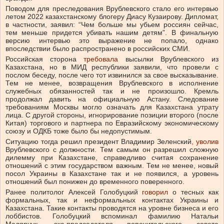
Поводом для преследования Врублевского стало его интервью
летом 2022 казахстанскому блогеру Диасу Кузаирову. Дипломат,
в частности, заявил: “Чем больше мы убьем россиян сейчас,
тем меньше придется убивать нашим детям”. В финальную
версию интервью это выражение не попало, однако
впоследствии было распространено в российских СМИ.
Российская сторона
требовала
высылки Врублевского из
Казахстана, но в МИД республики заявили, что провели с
послом беседу, после чего тот извинился за свое высказывание.
Тем не менее, возвращения Врублевского в исполнение
служебных обязанностей так и не произошло. Кремль
продолжал давить на официальную Астану. Следование
требованиям Москвы могло означать для Казахстана утрату
лица. С другой стороны, игнорирование позиции второго (после
Китая) торгового и партнера по Евразийскому экономическому
союзу и ОДКБ тоже было бы недопустимым.
Ситуацию тогда решил президент Владимир Зеленский
, уволив
Врублевского с должности. Тем самым он разрешил сложную
дилемму при Казахстане, справедливо считая сохранение
отношений с этим государством важным. Тем не менее, новый
посол Украины в Казахстане так и не появился, а уровень
отношений был понижен до временного поверенного.
Ранее политолог Алексей Голобуцкий
говорил
о тесных как
формальных, так и неформальных контактах Украины и
Казахстана. Такие контакты проводятся на уровне бизнеса и его
лоббистов. Голобуцкий вспоминал фамилию Натальи