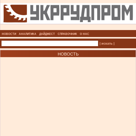
НОВОСТИ
АНАЛИТИКА
ДАЙДЖЕСТ
СПРАВОЧНИК
О НАС
| искать |
НОВОСТЬ