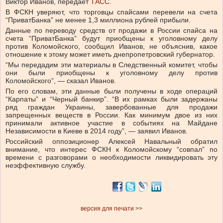
Виктор Иванов, передает
ТАСС
.
В ФСКН уверяют, что торговцы спайсами перевели на счета
“ПриватБанка” не менее 1,3 миллиона рублей прибыли.
Данные по переводу средств от продажи в России спайса на
счета “ПриватБанка” будут приобщены к уголовному делу
против Коломойского, сообщил Иванов, не объяснив, какое
отношение к этому может иметь днепропетровский губернатор.
“Мы передадим эти материалы в Следственный комитет, чтобы
они были приобщены к уголовному делу против
Коломойского”, — сказал Иванов.
По его словам, эти данные были получены в ходе операций
“Карпаты” и “Черный банкир”. “В их рамках были задержаны
ряд граждан Украины, завербованные для продажи
запрещенных веществ в России. Как минимум двое из них
принимали активное участие в событиях на Майдане
Независимости в Киеве в 2014 году”, — заявил Иванов.
Российский оппозиционер Алексей Навальный обратил
внимание, что интерес ФСКН к Коломойскому “совпал” по
времени с разговорами о необходимости ликвидировать эту
неэффективную службу.
версия для печати >>