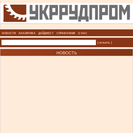
НОВОСТИ
АНАЛИТИКА
ДАЙДЖЕСТ
СПРАВОЧНИК
О НАС
| искать |
НОВОСТЬ