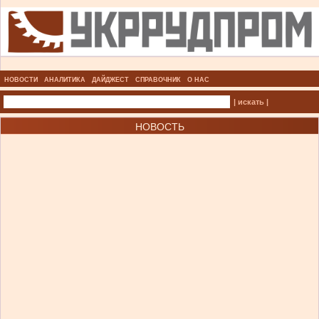
НОВОСТИ
АНАЛИТИКА
ДАЙДЖЕСТ
СПРАВОЧНИК
О НАС
| искать |
НОВОСТЬ