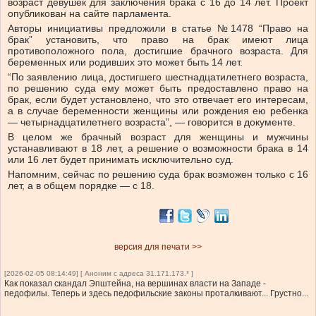
возраст девушек для заключения брака с 16 до 14 лет. Проект
опубликован на сайте парламента.
Авторы инициативы предложили в статье №1478 “Право на
брак” установить, что право на брак имеют лица
противоположного пола, достигшие брачного возраста. Для
беременных или родивших это может быть 14 лет.
“По заявлению лица, достигшего шестнадцатилетнего возраста,
по решению суда ему может быть предоставлено право на
брак, если будет установлено, что это отвечает его интересам,
а в случае беременности женщины или рождения ею ребенка
— четырнадцатилетнего возраста”, — говорится в документе.
В целом же брачный возраст для женщины и мужчины
устанавливают в 18 лет, а решение о возможности брака в 14
или 16 лет будет принимать исключительно суд.
Напомним, сейчас по решению суда брак возможен только с 16
лет, а в общем порядке — с 18.
версия для печати >>
[2026-02-05 08:14:49] [ Аноним с адреса 31.171.173.* ]
Как показал скандал Эпштейна, на вершинах власти на Западе -
педофилы. Теперь и здесь педофильские законы проталкивают... Грустно...