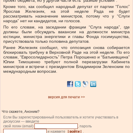
проект бюджета, но у другой части есть “разные условия”.
Кроме того, как сообщил народный депутат от партии “Голос”
Ярослав Железняк, на этой неделе Рада не будет
рассматривать назначение министров, потому что у “Слуги
народа” нет ни кандидатов, ни голосов.
По его словам, на заседании фракции “Слуга народа”, где
должны были обсуждать вакансии на должности министра
юстиции, министра энергетики и главы Фонда госимущества,
присутствовала только половина депутатов.
Ранее Железняк сообщил, что оппозиция снова собирается
блокировать трибуну в Верховной Раде на этой неделе. По его
словам, “Евросолидарность” Петра Порошенко и “Батькивщина”
Юлии Тимошенко требуют полной перезагрузки Кабинета
министров и встречи с президентом Владимиром Зеленским по
международным вопросам.
версия для печати >>
Что скажете, Аноним?
Если Вы зарегистрированный пользователь и хотите участвовать в
дискуссии — введите
свой логин (email)
, пароль
и нажмите
| войти |
.