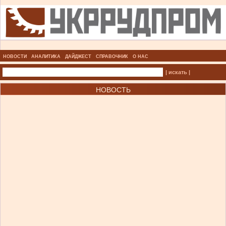
НОВОСТИ
АНАЛИТИКА
ДАЙДЖЕСТ
СПРАВОЧНИК
О НАС
| искать |
НОВОСТЬ