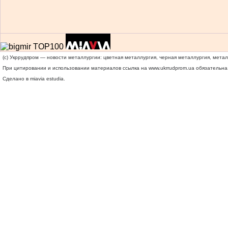
(c) Укррудпром — новости металлургии: цветная металлургия, черная металлургия, мета
При цитировании и использовании материалов ссылка на
www.ukrrudprom.ua
обязательна.
Сделано в miavia estudia.