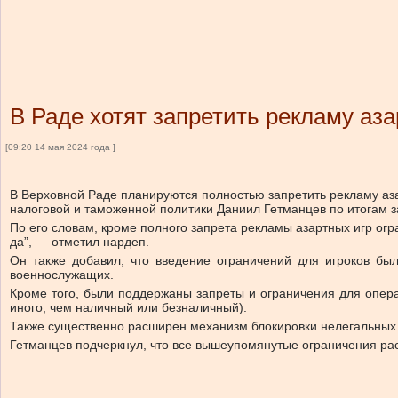
В Раде хотят запретить рекламу аза
[09:20 14 мая 2024 года ]
В Верховной Раде планируются полностью запретить рекламу аза
налоговой и таможенной политики Даниил Гетманцев по итогам 
По его словам, кроме полного запрета рекламы азартных игр огра
да”, — отметил нардеп.
Он также добавил, что введение ограничений для игроков бы
военнослужащих.
Кроме того, были поддержаны запреты и ограничения для опер
иного, чем наличный или безналичный).
Также существенно расширен механизм блокировки нелегальных 
Гетманцев подчеркнул, что все вышеупомянутые ограничения рас