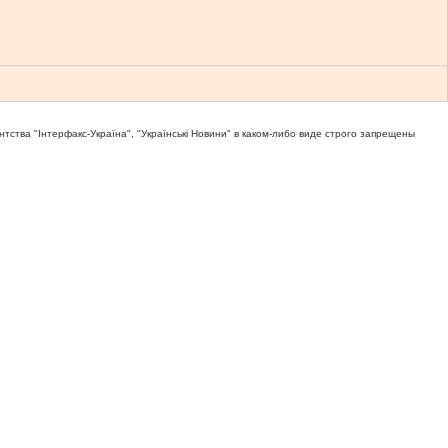
тва "Iнтерфакс-Україна", "Українськi Новини" в каком-либо виде строго запрещены