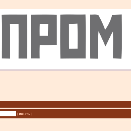
| искать |