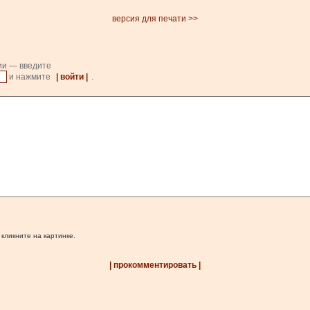
версия для печати >>
ии — введите
и нажмите
| войти |
.
 кликните на картинке.
| прокомментировать |