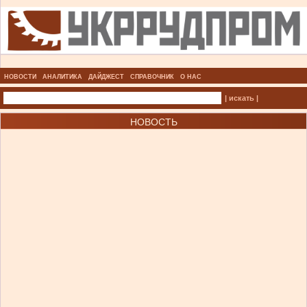
НОВОСТИ
АНАЛИТИКА
ДАЙДЖЕСТ
СПРАВОЧНИК
О НАС
| искать |
НОВОСТЬ