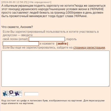
[2024-06-30 12:58:25] [<Не определено>]
А обычным украинцам поднять зарплату не хотите?когда же закончиться
этот геноцид украинского народа?нынешние условия жизни в УКРАИНЕ
просто заставляют людей бежать за границу.1000гривен в день должен
быть прожиточный минимум,вот тогда будет слава УКРАине.
Что скажете, Аноним?
Если Вы зарегистрированный пользователь и хотите участвовать в
дискуссии — введите
свой логин (email)
, пароль
и нажмите
| войти |
.
Если Вы еще не зарегистрировались, зайдите на
страницу регистрации
.
Код состоит из цифр и латинских букв, изображенных на картинке. Для перезагрузки
кода кликните на картинке.