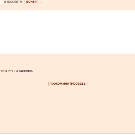
и нажмите
| войти |
.
 кликните на картинке.
| прокомментировать |