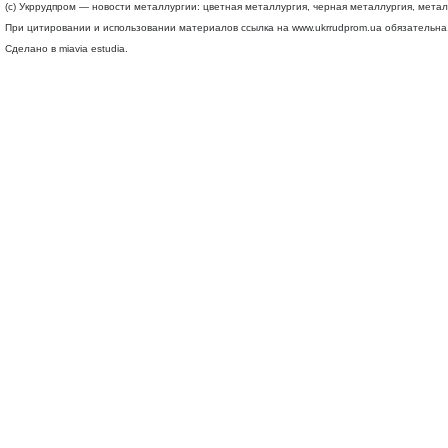
(c) Укррудпром — новости металлургии: цветная металлургия, черная металлургия, мета
При цитировании и использовании материалов ссылка на
www.ukrrudprom.ua
обязательна.
Сделано в miavia estudia.