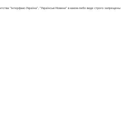
тва "Iнтерфакс-Україна", "Українськi Новини" в каком-либо виде строго запрещены