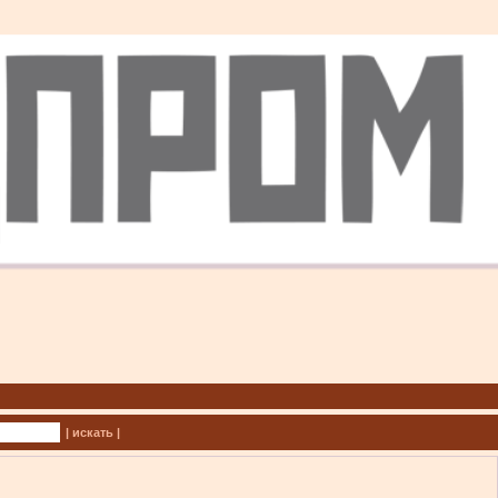
| искать |