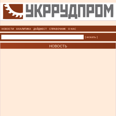
НОВОСТИ
АНАЛИТИКА
ДАЙДЖЕСТ
СПРАВОЧНИК
О НАС
| искать |
НОВОСТЬ