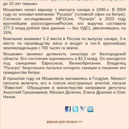
до 10 лет тюрьмы.
Мошкович начал карьеру с импорта сахара в 1990-х. В 2004
году он основал компанию “Русагро” (головной офис на Кипре).
Согласно исследованию INFOLine, “Русагро” в 2023 году
крупнейшим агрохолдингомРоссии, его выручка составила
277,3 млрд рублей (все данные — без НДС), увеличившись на
15%.
Компания занимает 1-2 места в России по выпуску сахара, 2-е
место по производству мяса и входит в топ-5 крупнейших
землевладельцев с 700 тысяч га земли.
Мошкович занимал должность сенатора от Белгородской
области. Его состояние оценивалось в $2,3 млрд. Он находится
под санкциями Евросоюза, Великобритании. Владелец
“Русагро” безуспешно пытался оспорить санкции и лишение его
гражданства Кипра.
В прошлом году на Мошковича жаловались в Госдуме. Минюст
просили включить его в список иностранных агентов, писали
“Известия”. Обращение в министерство направили депутаты
Анатолий Грешневиков, Михаил Делягин, Елена Драпеко и Олег
Нилов.
версия для печати >>