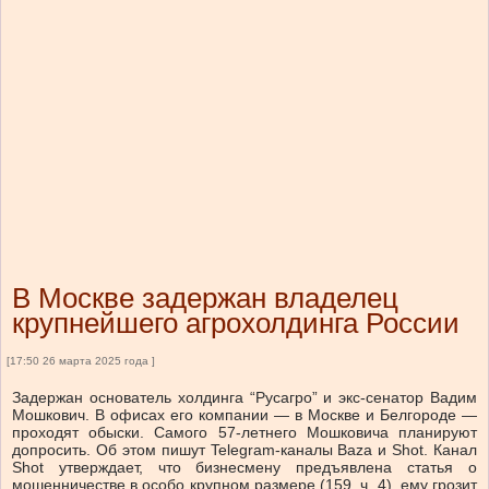
В Москве задержан владелец
крупнейшего агрохолдинга России
[17:50 26 марта 2025 года ]
Задержан основатель холдинга “Русагро” и экс-сенатор Вадим
Мошкович. В офисах его компании — в Москве и Белгороде —
проходят обыски. Самого 57-летнего Мошковича планируют
допросить. Об этом пишут Telegram-каналы Baza и Shot. Канал
Shot утверждает, что бизнесмену предъявлена статья о
мошенничестве в особо крупном размере (159, ч. 4), ему грозит