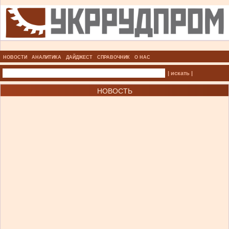
НОВОСТИ
АНАЛИТИКА
ДАЙДЖЕСТ
СПРАВОЧНИК
О НАС
| искать |
НОВОСТЬ