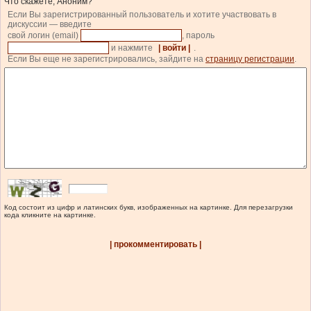
Что скажете, Аноним?
Если Вы зарегистрированный пользователь и хотите участвовать в
дискуссии — введите
свой логин (email)
, пароль
и нажмите
| войти |
.
Если Вы еще не зарегистрировались, зайдите на
страницу регистрации
.
Код состоит из цифр и латинских букв, изображенных на картинке. Для перезагрузки
кода кликните на картинке.
| прокомментировать |