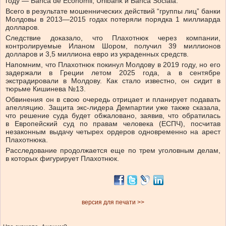
году — Banca de Economii, Unibank и Banca Socială.
Всего в результате мошеннических действий “группы лиц” банки
Молдовы в 2013—2015 годах потеряли порядка 1 миллиарда
долларов.
Следствие доказало, что Плахотнюк через компании,
контролируемые Иланом Шором, получил 39 миллионов
долларов и 3,5 миллиона евро из украденных средств.
Напомним, что Плахотнюк покинул Молдову в 2019 году, но его
задержали в Греции летом 2025 года, а в сентябре
экстрадировали в Молдову. Как стало известно, он сидит в
тюрьме Кишинева №13.
Обвинения он в свою очередь отрицает и планирует подавать
апелляцию. Защита экс-лидера Демпартии уже также сказала,
что решение суда будет обжаловано, заявив, что обратилась
в Европейский суд по правам человека (ЕСПЧ), посчитав
незаконным выдачу четырех ордеров одновременно на арест
Плахотнюка.
Расследование продолжается еще по трем уголовным делам,
в которых фигурирует Плахотнюк.
версия для печати >>