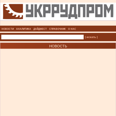
НОВОСТИ
АНАЛИТИКА
ДАЙДЖЕСТ
СПРАВОЧНИК
О НАС
| искать |
НОВОСТЬ