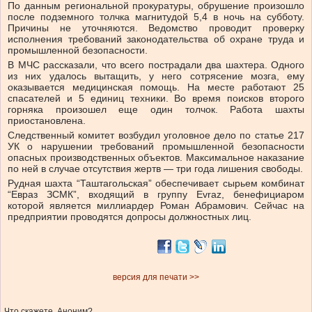
По данным региональной прокуратуры, обрушение произошло
после подземного толчка магнитудой 5,4 в ночь на субботу.
Причины не уточняются. Ведомство проводит проверку
исполнения требований законодательства об охране труда и
промышленной безопасности.
В МЧС рассказали, что всего пострадали два шахтера. Одного
из них удалось вытащить, у него сотрясение мозга, ему
оказывается медицинская помощь. На месте работают 25
спасателей и 5 единиц техники. Во время поисков второго
горняка произошел еще один толчок. Работа шахты
приостановлена.
Следственный комитет возбудил уголовное дело по статье 217
УК о нарушении требований промышленной безопасности
опасных производственных объектов. Максимальное наказание
по ней в случае отсутствия жертв — три года лишения свободы.
Рудная шахта “Таштагольская” обеспечивает сырьем комбинат
“Евраз ЗСМК”, входящий в группу Evraz, бенефициаром
которой является миллиардер Роман Абрамович. Сейчас на
предприятии проводятся допросы должностных лиц.
версия для печати >>
Что скажете, Аноним?