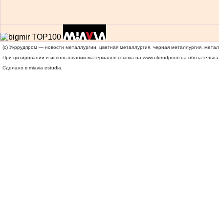
(c) Укррудпром — новости металлургии: цветная металлургия, черная металлургия, мета
При цитировании и использовании материалов ссылка на
www.ukrrudprom.ua
обязательна.
Сделано в miavia estudia.