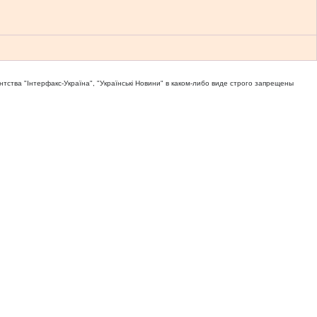
тва "Iнтерфакс-Україна", "Українськi Новини" в каком-либо виде строго запрещены