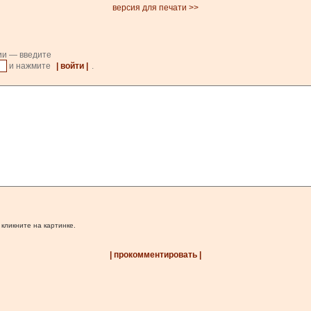
версия для печати >>
ии — введите
и нажмите
| войти |
.
 кликните на картинке.
| прокомментировать |