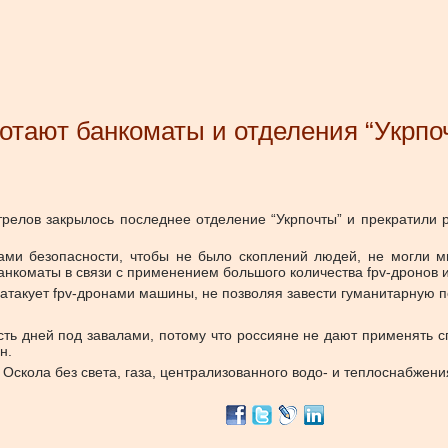
отают банкоматы и отделения “Укрпо
стрелов закрылось последнее отделение “Укрпочты” и прекратили 
рами безопасности, чтобы не было скоплений людей, не могли 
банкоматы в связи с применением большого количества fpv-дронов
 атакует fpv-дронами машины, не позволяя завести гуманитарную 
ь дней под завалами, потому что россияне не дают применять сп
н.
Оскола без света, газа, централизованного водо- и теплоснабжени