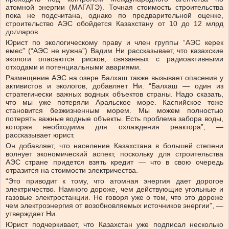
атомной энергии (МАГАТЭ). Точная стоимость строительства
пока не подсчитана, однако по предварительной оценке,
строительство АЭС обойдется Казахстану от 10 до 12 млрд
долларов.
Юрист по экологическому праву и член группы “АЭС керек
емес” (“АЭС не нужна”) Вадим Ни рассказывает, что казахские
экологи опасаются рисков, связанных с радиоактивными
отходами и потенциальными авариями.
Размещение АЭС на озере Балхаш также вызывает опасения у
активистов и экологов, добавляет Ни. “Балхаш — один из
стратегически важных водных объектов страны. Надо сказать,
что мы уже потеряли Аральское море. Каспийское тоже
становится безжизненным морем. Мы можем полностью
потерять важные водные объекты. Есть проблема забора воды,
которая необходима для охлаждения реактора”, —
рассказывает юрист.
Он добавляет, что население Казахстана в большей степени
волнует экономический аспект, поскольку для строительства
АЭС стране придется взять кредит — что в свою очередь
отразится на стоимости электричества.
“Это приводит к тому, что атомная энергия дает дорогое
электричество. Намного дороже, чем действующие угольные и
газовые электростанции. Не говоря уже о том, что это дороже
чем электроэнергия от возобновляемых источников энергии”, —
утверждает Ни.
Юрист подчеркивает, что Казахстан уже подписал несколько