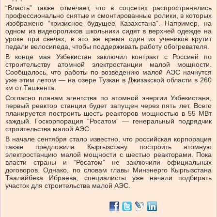
“Власть” также отмечает, что в соцсетях распространялись
профессионально снятые и смонтированные ролики, в которых
изображено “кризисное будущее Казахстана”. Например, на
одном из видеороликов школьники сидят в верхней одежде на
уроке при свечах, в это же время один из учеников крутит
педали велосипеда, чтобы поддерживать работу обогревателя.
В конце мая Узбекистан заключил контракт с Россией по
строительству атомной электростанции малой мощности.
Сообщалось, что работы по возведению малой АЭС начнутся
уже этим летом — на озере Тузкан в Джизакской области в 260
км от Ташкента.
Согласно планам агентства по атомной энергии Узбекистана,
первый реактор станции будет запущен через пять лет. Всего
планируется построить шесть реакторов мощностью в 55 МВт
каждый. Госкорпорация “Росатом” — генеральный подрядчик
строительства малой АЭС.
В начале сентября стало известно, что российская корпорация
также предложила Кыргызстану построить атомную
электростанцию малой мощности с шестью реакторами. Пока
власти страны и “Росатом” не заключили официальных
договоров. Однако, по словам главы Минэнерго Кыргызстана
Таалайбека Ибраева, специалисты уже начали подбирать
участок для строительства малой АЭС.