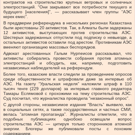
контрактов на строительство крупных ветровых и солнечных
электростанций. “Они закрывают все потребности текущего и
будущего [населения]”, — рассказывает член группы “АЭС
керек емес”.
В преддверии референдума в нескольких регионах Казахстана
были арестованы 20 активистов. Так, в Алматы были задержаны
12 активистов, выступающих против строительства АЭС.
Шестерых задержанных отпустили под подписку о невыезде, а
остальных активистов оставили под арестом. Противникам АЭС
вменяют организацию массовых беспорядков.
Адвокат арестованных Галым Нурпеисов рассказывал, что
активисты собирались провести собрания против атомных
электростанций и обсудить, как, например, подготовить
независимых наблюдателей на референдум.
Более того, казахские власти следили за проведением опросов
среди общественности и штрафовали даже за интервью об
АЭС. На газету “Уральская неделя” наложили штраф в 110
тысяч тенге (229 долларов) за интервью главного редактора
Тамары Еслямовой с прохожими на тему строительства АЭС.
Суд посчитал, что журналистка проводила “незаконный опрос”.
С другой стороны, независимое издание “Власть” выявило, как
в социальных сетях, а также государственных и частных СМИ,
велась “атомная пропаганда”. Журналисты отметили, что в
подобных публикациях однобоко освещали вопрос
строительства АЭС — цитируя только сторонников атомной
энергии. Блогеры же публиковали посты с похожим
содержанием.