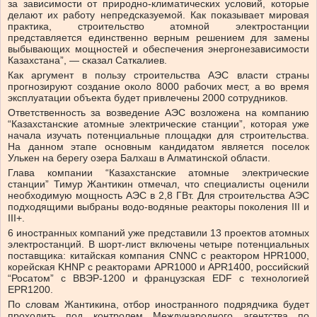
за зависимости от природно-климатических условий, которые
делают их работу непредсказуемой. Как показывает мировая
практика, строительство атомной электростанции
представляется единственно верным решением для замены
выбывающих мощностей и обеспечения энергонезависимости
Казахстана”, — сказал Саткалиев.
Как аргумент в пользу строительства АЭС власти страны
прогнозируют создание около 8000 рабочих мест, а во время
эксплуатации объекта будет привлечены 2000 сотрудников.
Ответственность за возведение АЭС возложена на компанию
“Казахстанские атомные электрические станции”, которая уже
начала изучать потенциальные площадки для строительства.
На данном этапе основным кандидатом является поселок
Улькен на берегу озера Балхаш в Алматинской области.
Глава компании “Казахстанские атомные электрические
станции” Тимур Жантикин отмечал, что специалисты оценили
необходимую мощность АЭС в 2,8 ГВт. Для строительства АЭС
подходящими выбраны водо-водяные реакторы поколения III и
III+.
6 иностранных компаний уже представили 13 проектов атомных
электростанций. В шорт-лист включены четыре потенциальных
поставщика: китайская компания CNNC с реактором HPR1000,
корейская KHNP с реакторами APR1000 и APR1400, российский
“Росатом” с ВВЭР-1200 и французская EDF с технологией
EPR1200.
По словам Жантикина, отбор иностранного подрядчика будет
проходить под контролем Международного агентства по