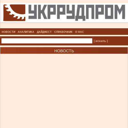
НОВОСТИ
АНАЛИТИКА
ДАЙДЖЕСТ
СПРАВОЧНИК
О НАС
| искать |
НОВОСТЬ