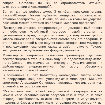
вопрос: “Согласны ли Вы со строительством атомной
электростанции в Казахстане?”.
За три дня до референдума, 3 октября, президент страны
Касым-Жомарт Токаев публично поддержал строительство
атомной электростанции. Иначе, по мнению главы государства,
Казахстан может “остаться на обочине мирового прогресса”.
“Возведение атомной электростанции — долгосрочный проект,
он обеспечит устойчивый прогресс нашей страны на
десятилетия вперед, создаст условия для подготовки целого
класса инженеров и специалистов самого разного профиля. И
эти плюсы в полной мере ощутят наша сегодняшняя молодежь
и последующие поколения казахстанцев”, — отметил Токаев,
выступая на республиканском форуме депутатов.
Министерство энергетики Казахстана прогнозируют дефицит
электроэнергии в стране к 2035 году. По подсчетам ведомства,
потребление электричества ежегодно увеличивается и
действующие энергоисточники “не смогут обеспечить
население в полном объеме”.
В ближайшие 10 лет Казахстану необходимо ввести новые
генерирующие мощности, утверждают в минэнерго. Министр
энергетики Алмасадам Саткалиев настаивает, что альтернативы
атомной электростанции нет.
“Реализовать масштабный ввод газовой генерации мы не
можем из-за ограниченности ресурсов газа в стране. В свою
очередь, возобновляемые источники энергии не могут служить
надежным базовым источником генерации электроэнергии из-