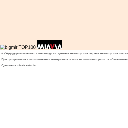
(c) Укррудпром — новости металлургии: цветная металлургия, черная металлургия, мета
При цитировании и использовании материалов ссылка на
www.ukrrudprom.ua
обязательна.
Сделано в miavia estudia.