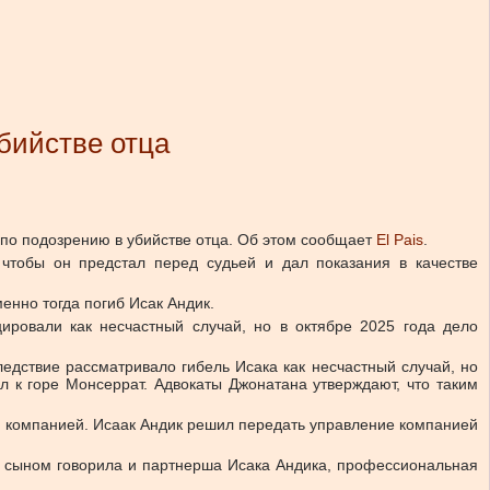
бийстве отца
по подозрению в убийстве отца.
Об этом сообщает
El Pais
.
 чтобы он предстал перед судьей и дал показания в качестве
енно тогда погиб Исак Андик.
ировали как несчастный случай, но в октябре 2025 года дело
едствие рассматривало гибель Исака как несчастный случай, но
л к горе Монсеррат. Адвокаты Джонатана утверждают, что таким
и компанией. Исаак Андик решил передать управление компанией
и сыном говорила и партнерша Исака Андика, профессиональная