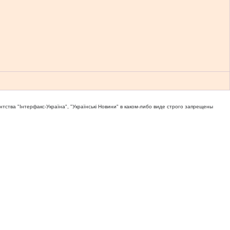
тва "Iнтерфакс-Україна", "Українськi Новини" в каком-либо виде строго запрещены