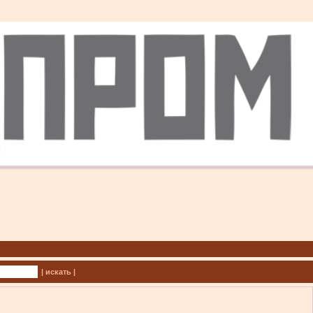
| искать |