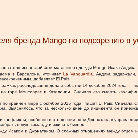
еля бренда Mango по подозрению в у
снователя испанской сети магазинов одежды Mango Исака Андика, 
дома в Барселоне, уточняет
La Vanguardia
. Андика задержали,
засекреченным, добавляет El Pais.
в рамках расследования дела о событии 14 декабря 2024 года
—
им
 на горе Монсеррат в Каталонии. Сначала его смерть квалифиц
по крайней мере с октября 2025 года, пишет El Pais. Сначала сл
а. Выяснилось, что за несколько дней до инцидента он приезжа
ли конфликты, особенно в отношении роли Джонатана в управлени
ы собрать новую команду и оживить бизнес.
 между Исаком и Джонатаном. О сложных отношениях между отцом 