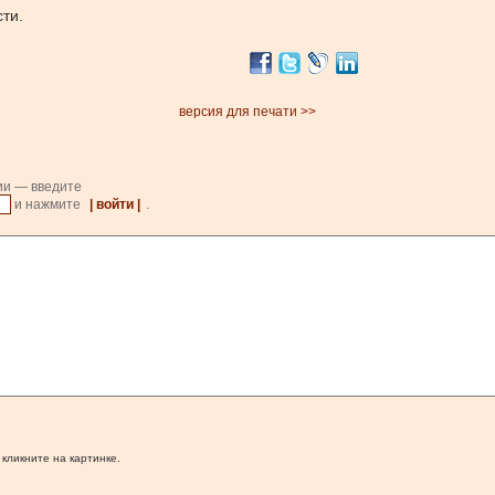
ти.
версия для печати >>
ии — введите
и нажмите
| войти |
.
 кликните на картинке.