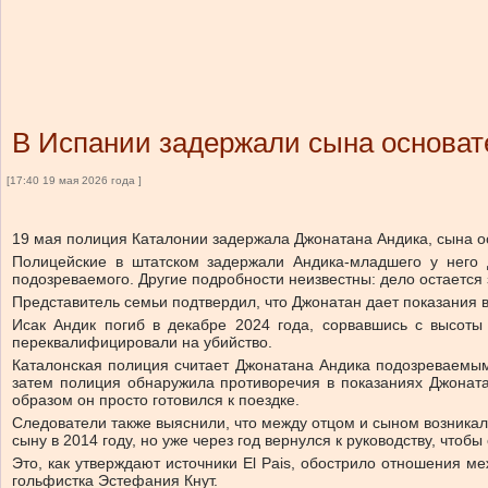
В Испании задержали сына основат
[17:40 19 мая 2026 года ]
19 мая полиция Каталонии задержала Джонатана Андика, сына о
Полицейские в штатском задержали Андика-младшего у него 
подозреваемого. Другие подробности неизвестны: дело остается 
Представитель семьи подтвердил, что Джонатан дает показания 
Исак Андик погиб в декабре 2024 года, сорвавшись с высоты
переквалифицировали на убийство.
Каталонская полиция считает Джонатана Андика подозреваемым 
затем полиция обнаружила противоречия в показаниях Джонатан
образом он просто готовился к поездке.
Следователи также выяснили, что между отцом и сыном возника
сыну в 2014 году, но уже через год вернулся к руководству, чтоб
Это, как утверждают источники El Pais, обострило отношения
гольфистка Эстефания Кнут.