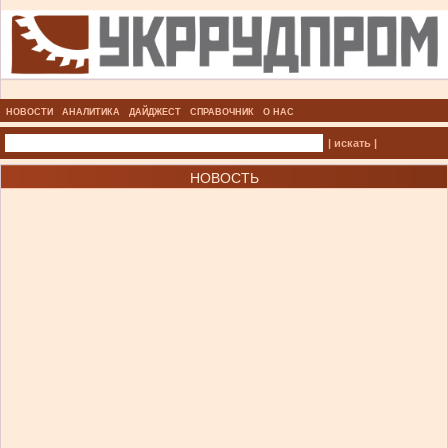
НОВОСТИ
АНАЛИТИКА
ДАЙДЖЕСТ
СПРАВОЧНИК
О НАС
| искать |
НОВОСТЬ