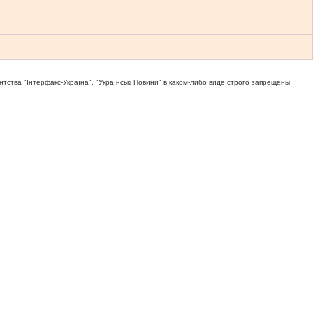
тва "Iнтерфакс-Україна", "Українськi Новини" в каком-либо виде строго запрещены