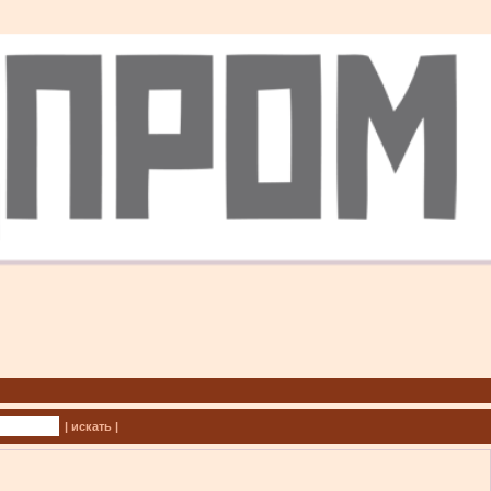
| искать |