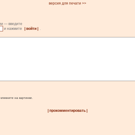
версия для печати >>
ии — введите
и нажмите
| войти |
.
 кликните на картинке.
| прокомментировать |