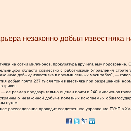
рьера незаконно добыл известняка н
тняка на сотни миллионов, прокуратура вручила ему подозрение.
О
ельницкой области совместно с работниками Управления страте
законную добычу известняка в промышленных масштабах”, — говор
ятия добыл почти 237 тысяч тонн известняка при разрешенной нор
в гривен.
— ее размер предварительно оценен почти в 240 миллионов гриве
 Украины о незаконной добыче полезных ископаемых общегосудар
ым путем.
ное расследование проводит следственное управление ГУНП в Хм