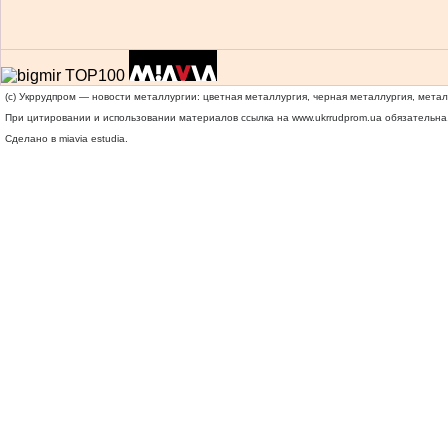
(c) Укррудпром — новости металлургии: цветная металлургия, черная металлургия, мета
При цитировании и использовании материалов ссылка на
www.ukrrudprom.ua
обязательна.
Сделано в miavia estudia.