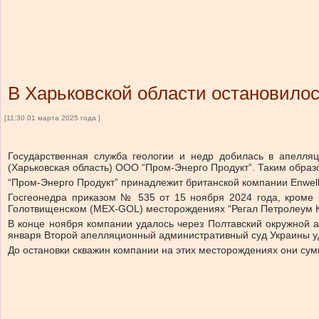
В Харьковской области остановило
[11:30 01 марта 2025 года ]
Государственная служба геологии и недр добилась в апелля
(Харьковская область) ООО “Пром-Энерго Продукт”. Таким образ
“Пром-Энерго Продукт” принадлежит британской компании Enwell
Госгеонедра приказом № 535 от 15 ноября 2024 года, кроме
Голотвищенском (MEX-GOL) месторождениях “Регал Петролеум Ко
В конце ноября компании удалось через Полтавский окружной 
января Второй апелляционный административный суд Украины уд
До остановки скважин компании на этих месторождениях они сумма