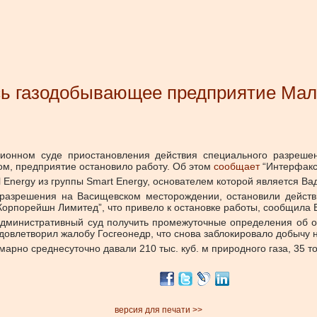
сь газодобывающее предприятие Мал
ционном суде приостановления действия специального разреш
ом, предприятие остановило работу.
Об этом
сообщает
“Интерфакс
 Energy из группы Smart Energy, основателем которой является Ва
 разрешения на Васищевском месторождении, остановили действ
рпорейшн Лимитед”, что привело к остановке работы, сообщила E
административный суд получить промежуточные определения об о
овлетворил жалобу Госгеонедр, что снова заблокировало добычу 
рно среднесуточно давали 210 тыс. куб. м природного газа, 35 то
версия для печати >>