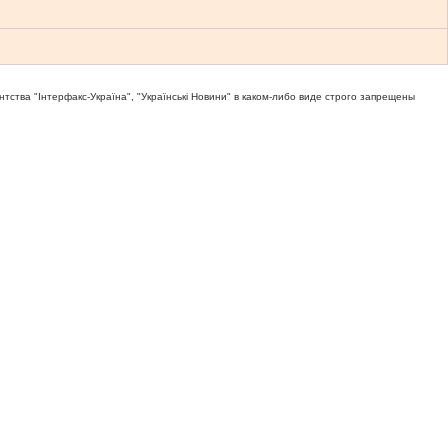
тва "Iнтерфакс-Україна", "Українськi Новини" в каком-либо виде строго запрещены