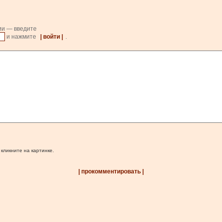
ии — введите
и нажмите
| войти |
.
 кликните на картинке.
| прокомментировать |