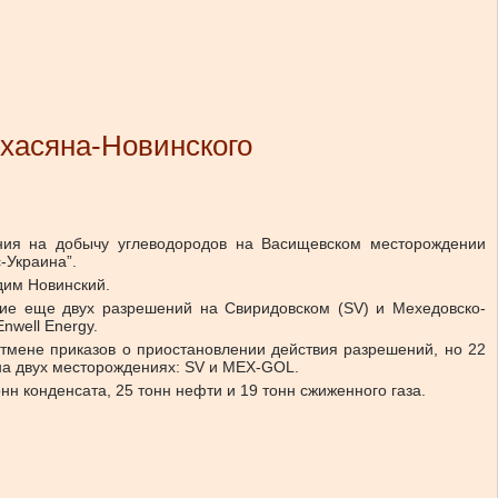
хасяна-Новинского
ения на добычу углеводородов на Васищевском месторождении
-Украина”.
дим Новинский.
ие еще двух разрешений на Свиридовском (SV) и Мехедовско-
nwell Energy.
тмене приказов о приостановлении действия разрешений, но 22
на двух месторождениях: SV и MEX-GOL.
нн конденсата, 25 тонн нефти и 19 тонн сжиженного газа.