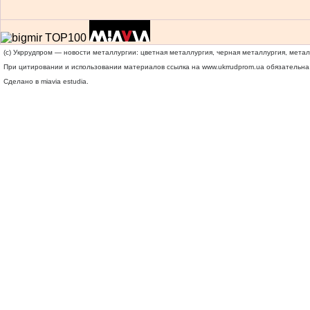
(c) Укррудпром — новости металлургии: цветная металлургия, черная металлургия, мета
При цитировании и использовании материалов ссылка на
www.ukrrudprom.ua
обязательна.
Сделано в miavia estudia.