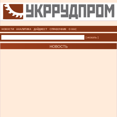
НОВОСТИ
АНАЛИТИКА
ДАЙДЖЕСТ
СПРАВОЧНИК
О НАС
| искать |
НОВОСТЬ