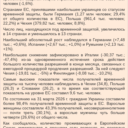
человек (-1,6%).
Странами ЕС, принявшими наибольшее украинцев со статусом
временной защиты, были Германия (1,27 млн ​​человек; 29,4%
от общего количества в ЕС), Польша (961,4 тыс. человек;
22,2%) и Чехия (379,82 тыс. человек; 8,8%).
Число лиц, находящихся под временной защитой, увеличилось
в 14 странах и уменьшилось в 13 странах.
Наибольший абсолютный рост наблюдался в Германии (+7,48
тыс.; +0,6%), Испании (+2,67 тыс.; +1,0%) и Румынии (+2,13 тыс.
+1%).
Наибольшее снижение зафиксировано в Италии (-30,37 тыс.;
-47,4%) из-за одновременного истечения срока действия
большого количества разрешений в конце месяца, связанных с
ежегодной процедурой продления разрешений. За ней следуют
Чехия (-19,81 тыс.; -5%) и Финляндия (-8,08 тыс.; -10,2%).
Самые высокие показатели числа получателей временной
защиты на тысячу человек наблюдались в Чехии (34,8), Польше
(26,3) и Словакии (26,2), в то время как соответствующий
показатель на уровне ЕС составил 9,6 тыс. человек.
По состоянию на 31 марта 2026 г. граждане Украины составили
более 98,4% получателей временной защиты в ЕС. Взрослые
женщины составляли 43,3% получателей, несовершеннолетние
— почти треть (30,1%), а взрослые мужчины чуть больше
четверти (26,6%) от общего числа.
Как сообщалось, количество проживающих в Европейском
Союзе иммигрантов в прошлом году возросло до рекордно