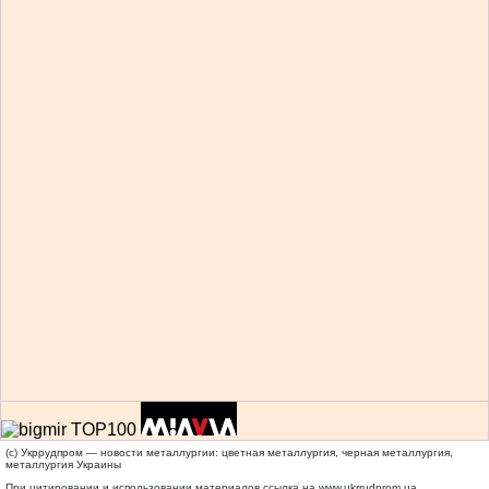
(c) Укррудпром — новости металлургии: цветная металлургия, черная металлургия,
металлургия Украины
При цитировании и использовании материалов ссылка на
www.ukrrudprom.ua