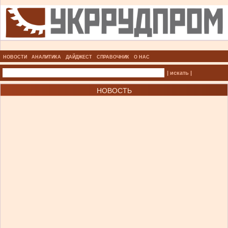
НОВОСТИ
АНАЛИТИКА
ДАЙДЖЕСТ
СПРАВОЧНИК
О НАС
| искать |
НОВОСТЬ