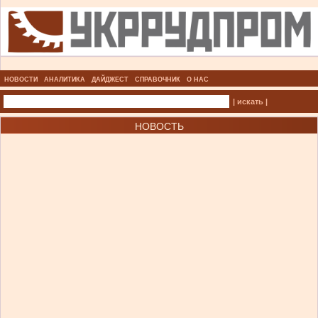
НОВОСТИ
АНАЛИТИКА
ДАЙДЖЕСТ
СПРАВОЧНИК
О НАС
| искать |
НОВОСТЬ