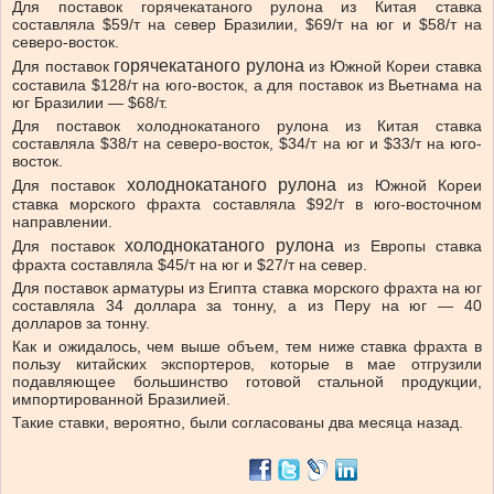
Для поставок горячекатаного рулона из Китая ставка
составляла $59/т на север Бразилии, $69/т на юг и $58/т на
северо-восток.
горячекатаного рулона
Для поставок
из Южной Кореи ставка
составила $128/т на юго-восток, а для поставок из Вьетнама на
юг Бразилии — $68/т.
Для поставок холоднокатаного рулона из Китая ставка
составляла $38/т на северо-восток, $34/т на юг и $33/т на юго-
восток.
холоднокатаного рулона
Для поставок
из Южной Кореи
ставка морского фрахта составляла $92/т в юго-восточном
направлении.
холоднокатаного рулона
Для поставок
из Европы ставка
фрахта составляла $45/т на юг и $27/т на север.
Для поставок арматуры из Египта ставка морского фрахта на юг
составляла 34 доллара за тонну, а из Перу на юг — 40
долларов за тонну.
Как и ожидалось, чем выше объем, тем ниже ставка фрахта в
пользу китайских экспортеров, которые в мае отгрузили
подавляющее большинство готовой стальной продукции,
импортированной Бразилией.
Такие ставки, вероятно, были согласованы два месяца назад.