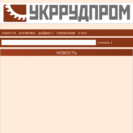
НОВОСТИ
АНАЛИТИКА
ДАЙДЖЕСТ
СПРАВОЧНИК
О НАС
| искать |
НОВОСТЬ