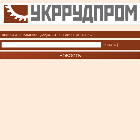
НОВОСТИ
АНАЛИТИКА
ДАЙДЖЕСТ
СПРАВОЧНИК
О НАС
| искать |
НОВОСТЬ