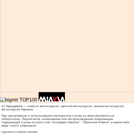
(c) Укррудпром — новости металлургии: цветная металлургия, черная металлургия,
металлургия Украины
При цитировании и использовании материалов ссылка на
www.ukrrudprom.ua
обязательна. Перепечатка, копирование или воспроизведение информации,
содержащей ссылку на агентства "Iнтерфакс-Україна", "Українськi Новини" в каком-либо
виде строго запрещены
Сделано в miavia estudia.