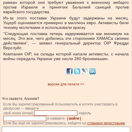
рамках которой они требуют уважения к военному эмбарго
против Израиля и принятия Бельгией санкций против
еврейского государства.
Из-за этого поставки Украине будут задержаны на месяц.
Ущерб оценивается примерно в миллион евро. Активисты били
технику молотками и использовали краску.
“Следующая поставка теперь задерживается как минимум на
месяц. Это все, чего добились эти сторонники ХАМАСа своими
действиями”, — заявил генеральный директор OIP Фредди
Верслуйс.
Компания OIP, на склады которой напали активисты, с начала
войны передала Украине уже около 260 бронемашин.
версия для печати >>
Что скажете, Аноним?
Если Вы зарегистрированный пользователь и хотите участвовать в
дискуссии — введите
свой логин (email)
, пароль
и нажмите
| войти |
.
Если Вы еще не зарегистрировались, зайдите на
страницу регистрации
.