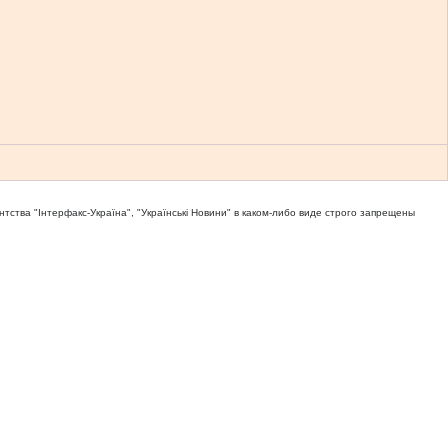
тва "Iнтерфакс-Україна", "Українськi Новини" в каком-либо виде строго запрещены