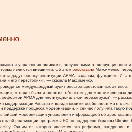
менно
розыска и управления активами, полученными от коррупционных 
которых являются внешними.
Об этом
рассказала
Максименко, пере
рты дадут оценку институции АРМА, задачам, функциям. И с точ
на и его перестройки”, — сказала Максименко.
 проводится международный аудит реестра арестованных активов.
рмации, которая была и остается объектом для многочисленных д
 реформой АРМА для институциональной перезагрузки”, — рассказа
и модернизации Реестра и юридическими особенностями его экспл
и поддержке процесса модернизации, и сейчас получила такую по
льнейшей модернизации управления информацией об арестованных
ателей реализации программы ЕС по поддержке Украины Ukraine Fa
Facility. Одним из которых является это реформа, внедрение
о третий аудит”, — рассказала Максименко.