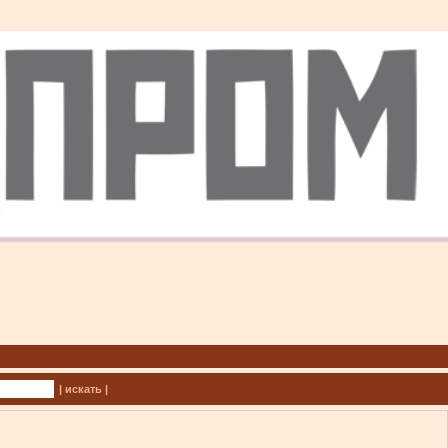
| искать |