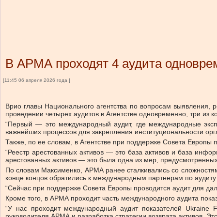
В АРМА проходят 4 аудита одновре
[11:45 06 апреля 2026 года ]
Врио главы Национального агентства по вопросам выявления, 
проведении четырех аудитов в Агентстве одновременно, три из 
“Первый — это международный аудит, где международные экспе
важнейших процессов для закрепления институциональности орга
Также, по ее словам, в Агентстве при поддержке Совета Европы
“Реестр арестованных активов — это база активов и база инфо
арестованных активов — это была одна из мер, предусмотренных
По словам Максименко, АРМА ранее сталкивались со сложностям
конце концов обратились к международным партнерам по аудиту 
“Сейчас при поддержке Совета Европы проводится аудит для да
Кроме того, в АРМА проходит часть международного аудита показ
“У нас проходит международный аудит показателей Ukraine 
руководителя АРМА и разработка стратегии возврата активов. Эт