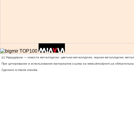
(c) Укррудпром — новости металлургии: цветная металлургия, черная металлургия, мета
При цитировании и использовании материалов ссылка на
www.ukrrudprom.ua
обязательна.
Сделано в miavia estudia.