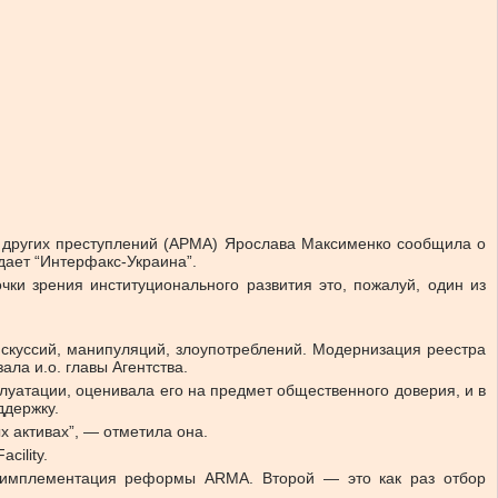
и других преступлений (АРМА) Ярослава Максименко сообщила о
дает “Интерфакс-Украина”.
ки зрения институционального развития это, пожалуй, один из
искуссий, манипуляций, злоупотреблений. Модернизация реестра
ла и.о. главы Агентства.
уатации, оценивала его на предмет общественного доверия, и в
ддержку.
 активах”, — отметила она.
cility.
 и имплементация реформы ARMA. Второй — это как раз отбор