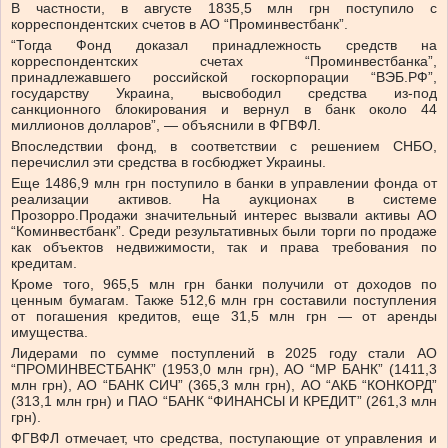
В частности, в августе 1835,5 млн грн поступило с
корреспондентских счетов в АО “Проминвестбанк”.
“Тогда Фонд доказал принадлежность средств на
корреспондентских счетах “Проминвестбанка”,
принадлежавшего российской госкорпорации “ВЭБ.РФ”,
государству Украина, высвободил средства из-под
санкционного блокирования и вернул в банк около 44
миллионов долларов”, — объяснили в ФГВФЛ.
Впоследствии фонд, в соответствии с решением СНБО,
перечислил эти средства в госбюджет Украины.
Еще 1486,9 млн грн поступило в банки в управлении фонда от
реализации активов. На аукционах в системе
Прозорро.Продажи значительный интерес вызвали активы АО
“Коминвестбанк”. Среди результативных были торги по продаже
как объектов недвижимости, так и права требования по
кредитам.
Кроме того, 965,5 млн грн банки получили от доходов по
ценным бумагам. Также 512,6 млн грн составили поступления
от погашения кредитов, еще 31,5 млн грн — от аренды
имущества.
Лидерами по сумме поступлений в 2025 году стали АО
“ПРОМИНВЕСТБАНК” (1953,0 млн грн), АО “МР БАНК” (1411,3
млн грн), АО “БАНК СИЧ” (365,3 млн грн), АО “АКБ “КОНКОРД”
(313,1 млн грн) и ПАО “БАНК “ФИНАНСЫ И КРЕДИТ” (261,3 млн
грн).
ФГВФЛ отмечает, что средства, поступающие от управления и