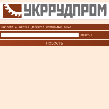
НОВОСТИ
АНАЛИТИКА
ДАЙДЖЕСТ
СПРАВОЧНИК
О НАС
| искать |
НОВОСТЬ