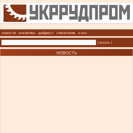
НОВОСТИ
АНАЛИТИКА
ДАЙДЖЕСТ
СПРАВОЧНИК
О НАС
| искать |
НОВОСТЬ