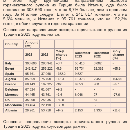
В этом году крупнейшим направлением экспорта
горячекатаного рулона из Турции была Италия, куда было
поставлено 308 696 тонн, что на 8,7% больше, чем в прошлом
году. За Италией следует Египет с 241 817 тоннами, что на
5,6% меньше, и Испания с 95 761 тоннами, что на 152,2%
выше, в обоих случаях в годовом сравнении.
Основными направлениями экспорта горячекатаного рулона из
Турции в 2023 году являются:
Amount
Country
(mt)
Y-o-y
Y-o-y
December
December
2023
2022
change
change
2023
2022
(%)
(%)
Italy
308,696
283,941
+8.7
53,416
3,002
-
Egypt
241,817
256,222
-5.6
53,734
32,382
+65.9
Spain
95,761
37,968
+152.2
9,527
-
-
Algeria
85,859
75,758
+13.3
16,373
2,451
+568.0
Greece
68,143
107,327
-36.5
9,053
980
-99.1
Belgium
67,324
61,667
+9.2
-
-
-
Morocco
44,465
43,761
+1.6
6,046
27
-77.6
UK
35,008
25,035
+39.8
-
34
-
Macedonia
33,464
22,190
+50.8
-
5
-
Albania
29,961
53,718
-44.2
2,153
1,930
+11.6
Основные направления экспорта горячекатаного рулона из
Турции в 2023 году на круговой диаграмме: