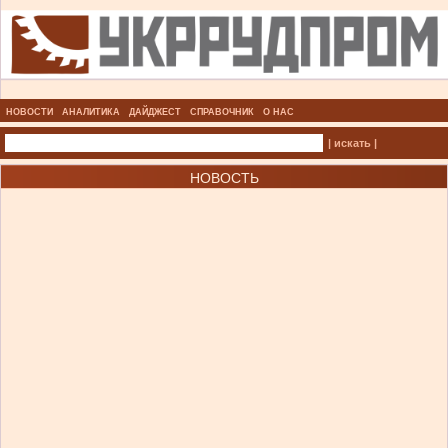
НОВОСТИ
АНАЛИТИКА
ДАЙДЖЕСТ
СПРАВОЧНИК
О НАС
| искать |
НОВОСТЬ