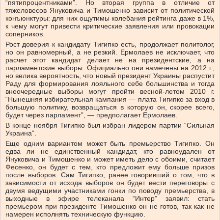
“пятипроцентниками”. Но вторая группа в отличие от
тяжеловесов Януковича и Тимошенко зависит от политической
конъюнктуры: для них ощутимы колебания рейтинга даже в 1%,
к чему могут привести критические заявления или провокации
соперников.
Рост доверия к кандидату Тигипко есть, продолжает политолог,
но он равномерный, а не резкий. Ермолаев не исключает, что
расчет этот кандидат делает не на президентские, а на
парламентские выборы. Официально они намечены на 2012 г.,
но велика вероятность, что новый президент Украины распустит
Раду для формирования лояльного себе большинства и тогда
внеочередные выборы могут пройти весной-летом 2010 г.
“Нынешняя избирательная кампания — плата Тигипко за вход в
большую политику, возвращаться в которую он, скорее всего,
будет через парламент”, — предполагает Ермолаев.
В конце ноября Тигипко был избран лидером партии “Сильная
Украина”.
Еще одним вариантом может быть премьерство Тигипко. Он
едва ли не единственный кандидат, кто равноудален от
Януковича и Тимошенко и может иметь дело с обоими, считает
Фесенко, он будет с тем, кто предложит ему больше призов
после выборов. Сам Тигипко, ранее говоривший о том, что в
зависимости от исхода выборов он будет вести переговоры с
двумя ведущими участниками гонки по поводу премьерства, в
выходные в эфире телеканала “Интер” заявил: стать
премьером при президенте Тимошенко он не готов, так как не
намерен исполнять техническую функцию.