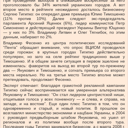
При проведении выборов в ближайшее воскресенье за него
проголосовало бы 34% жителей украинских городов. А вот
второе место в рейтинге неожиданно досталось бизнесмену
Сергею Тигипко: он опередил даже премьера Юлию Тимошенко
(11% против 10%). Далее следуют экс-председатель
парламента Арсений Яценюк (6%), лидер коммунистов Петр
Симоненко и действующий президент Украины Виктор Ющенко
— у них по 3%. Владимир Литвин и Олег Тягнибок, по этим
данным, набирают по 2%.
Владимир Фесенко из центра политических исследований
“Пента” обращает внимание, что опрос ВЦИОМ проводился
среди горожан: в крупных городах Тигипко действительно
популярен, но зато на селе рейтинг традиционно выше у
Тимошенко. И в общем зачете ситуация в первом эшелоне не
изменилась: фаворитов на выход во второй тур по-прежнему
два — Янукович и Тимошенко, и согнать премьера со второго
места нереально. Но на третье место Тигипко вполне может
претендовать, продолжает Фесенко.
Эксперт отмечает: благодаря грамотной рекламной кампании
Тигипко сейчас воспринимается как умеренная альтернатива
Януковичу и Тимошенко: “Он стал лидером центристской ниши,
отщипывая голоса у всех понемногу — и слева, и справа, на
западе, и на востоке”. Еще один плюс Тигипко в том, что он
одновременно и старый, и новый политик. В прошлом он
возглавлял министерство экономики и нацбанк Украины, в 2004
г. руководил предвыборным штабом Януковича, но ушел от
регионалов и из политики вообще после второго тура.
Последние годы Тигипко занимался бизнесом, а с марта 2008 г.