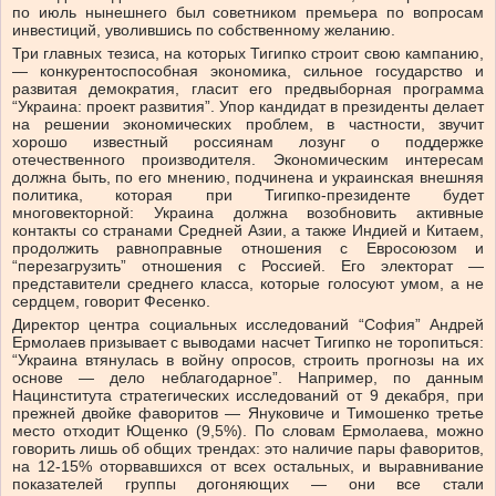
по июль нынешнего был советником премьера по вопросам
инвестиций, уволившись по собственному желанию.
Три главных тезиса, на которых Тигипко строит свою кампанию,
— конкурентоспособная экономика, сильное государство и
развитая демократия, гласит его предвыборная программа
“Украина: проект развития”. Упор кандидат в президенты делает
на решении экономических проблем, в частности, звучит
хорошо известный россиянам лозунг о поддержке
отечественного производителя. Экономическим интересам
должна быть, по его мнению, подчинена и украинская внешняя
политика, которая при Тигипко-президенте будет
многовекторной: Украина должна возобновить активные
контакты со странами Средней Азии, а также Индией и Китаем,
продолжить равноправные отношения с Евросоюзом и
“перезагрузить” отношения с Россией. Его электорат —
представители среднего класса, которые голосуют умом, а не
сердцем, говорит Фесенко.
Директор центра социальных исследований “София” Андрей
Ермолаев призывает с выводами насчет Тигипко не торопиться:
“Украина втянулась в войну опросов, строить прогнозы на их
основе — дело неблагодарное”. Например, по данным
Нацинститута стратегических исследований от 9 декабря, при
прежней двойке фаворитов — Януковиче и Тимошенко третье
место отходит Ющенко (9,5%). По словам Ермолаева, можно
говорить лишь об общих трендах: это наличие пары фаворитов,
на 12-15% оторвавшихся от всех остальных, и выравнивание
показателей группы догоняющих — они все стали