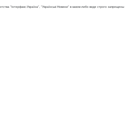
тва "Iнтерфакс-Україна", "Українськi Новини" в каком-либо виде строго запрещены