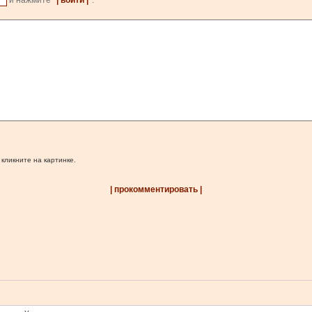
и нажмите
| войти |
.
 кликните на картинке.
| прокомментировать |