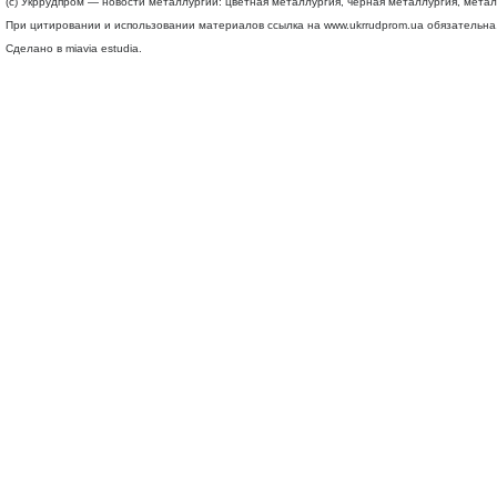
(c) Укррудпром — новости металлургии: цветная металлургия, черная металлургия, мета
При цитировании и использовании материалов ссылка на
www.ukrrudprom.ua
обязательна.
Сделано в miavia estudia.