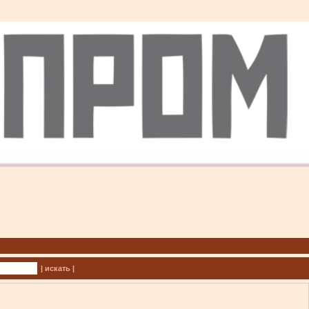
| искать |