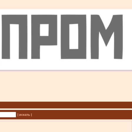
| искать |