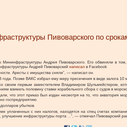
фраструктуры Пивоварского по срока
 Мининфраструктуры Андрея Пивоварского. Его обвиняли в том,
нфраструктуры Андрей Пивоварский
написал
в Facebook
ности. Аресты с имущества сняли”, —
написал
он.
года. Позже ВАКС избрал ему меру пресечения в виде залога 10 м
о со своим первым заместителем Владимиром Шульмейстером, кот
ниям взимать половину ставки корабельного сбора с судов в морск
и, что этот приказ был издан несмотря на то, что акватория мо
но госпредприятию.
 долларов убытков.
оме уплаченных с них налогов, находятся на спец счетах компан
у, улучшение инфраструктуры порта ...”, — отмечал Пивоварский ра