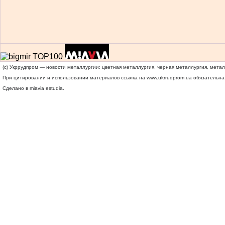
(c) Укррудпром — новости металлургии: цветная металлургия, черная металлургия, мета
При цитировании и использовании материалов ссылка на
www.ukrrudprom.ua
обязательна.
Сделано в miavia estudia.