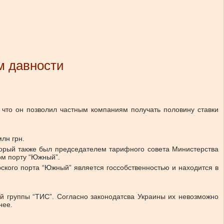
м давности
 что он позволил частным компаниям получать половину ставки
лн грн.
орый также был председателем тарифного совета Министерства
ом порту “Южный”.
рского порта “Южный” является госсобственностью и находится в
ий группы “ТИС”. Согласно законодатсва Украины их невозможно
нее.