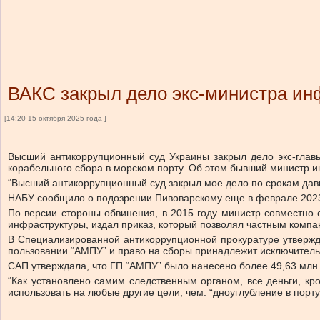
ВАКС закрыл дело экс-министра ин
[14:20 15 октября 2025 года ]
Высший антикоррупционный суд Украины закрыл дело экс-главы
корабельного сбора в морском порту.
Об этом бывший министр и
“Высший антикоррупционный суд закрыл мое дело по срокам дав
НАБУ
сообщило
о подозрении Пивоварскому еще в феврале 2023 
По версии стороны обвинения, в 2015 году министр совместн
инфраструктуры, издал приказ, который позволял частным компа
В Специализированной антикоррупционной прокуратуре утверждал
пользовании “АМПУ” и право на сборы принадлежит исключитель
САП утверждала, что ГП “АМПУ” было нанесено более 49,63 млн
“Как установлено самим следственным органом, все деньги, кр
использовать на любые другие цели, чем: “дноуглубление в порт