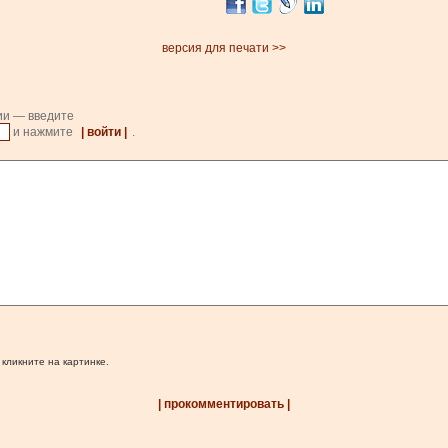
версия для печати >>
ии — введите
и нажмите
| войти |
.
 кликните на картинке.
| прокомментировать |