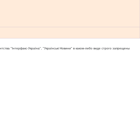
тва "Iнтерфакс-Україна", "Українськi Новини" в каком-либо виде строго запрещены