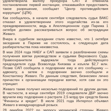
удовлетворила жалобу прокурора САП и отменила
постановление первой инстанции, отказавшейся предоставить
такое разрешение, сообщает “Центр противодействия
коррупции” (ЦПК).
Как сообщалось, в начале сентября следователь судья ВАКС
отказал в удовлетворении этого ходатайства из-за его
преждевременности, ведь в Апелляционном суде Парижа 1
октября должен рассматриваться вопрос об экстрадиции
Жеваго.
Вчера в судебном заседании стало известно, что 1 октября
заседание в Париже не состоялось, а следующая дата
разбирательства пока неизвестна.
В мае 2024 года НАБУ и САП заявили о разоблачении схемы
получения взятки руководством и судьями Верховного Суда.
Правоохранители задержали тогда действующего
председателя суда Всеволода Князева и изъяли $2,7 млн.
Позже САП сообщила о подозрении ему и его сообщнику —
адвокату, а затем о подозрении заочно сообщили и
Константину Жеваго. По данным следствия, бизнесмен лично
причастен к организации передачи взятки, хотя сам он это
отрицает.
Жеваго также получил несколько подозрений по другим делам.
В частности, в конце сентября 2019 следователи ДБР заочно
вручили ему подозрение о растрате 2,5 млрд грн средств банка
“Финансы и кредит”. В июле 2021 года Интерпол объявил
Жеваго в международный розыск.
28 декабря 2022 по запросу украинской стороны Жеваго