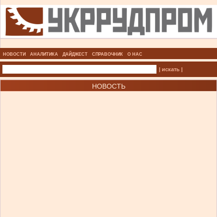
НОВОСТИ
АНАЛИТИКА
ДАЙДЖЕСТ
СПРАВОЧНИК
О НАС
| искать |
НОВОСТЬ