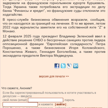
задержали на французском горнолыжном курорте Куршевель.
Тогда Украина также потребовала его экстрадиции по делу
банка “Финансы и кредит”, но французские суды отклонили это
ходатайство.
В пресс-службе бизнесмена обвинения возразили, сообщив,
что он находился за границей на лечении. В то же время, летом
2022 года журналисты заметили его на собственной яхте “Z” в
Монако.
12 февраля 2025 года президент Владимир Зеленский ввел в
действие решение СНБО о бессрочных санкциях против лидера
оппозиционной фракции “Европейская солидарность” Петра
Порошенко, а также бизнесменов Игоря Коломойского,
Константина Жеваго, Геннадия Боголюбова, а также против
экснардепа-предателя Виктора Медведчука.
версия для печати >>
Что скажете, Аноним?
Если Вы зарегистрированный пользователь и хотите участвовать в
дискуссии — введите
свой логин (email)
, пароль
и нажмите
| войти |
.