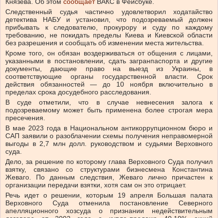
Князева. Об этом
сообщает
ВАКС в Фейсбуке.
Следственный судья частично удовлетворил ходатайство
детектива НАБУ и установил, что подозреваемый должен
прибывать к следователю, прокурору и суду по каждому
требованию, не покидать пределы Киева и Киевской области
без разрешения и сообщать об изменении места жительства.
Кроме того, он обязан воздерживаться от общения с лицами,
указанными в постановлении, сдать загранпаспорта и другие
документы, дающие право на выезд из Украины, в
соответствующие органы государственной власти. Срок
действия обязанностей — до 10 ноября включительно в
пределах срока досудебного расследования.
В суде отметили, что в случае невнесения залога к
подозреваемому может быть применена более строгая мера
пресечения.
В мае 2023 года в Национальном антикоррупционном бюро и
САП заявили о разоблачении схемы получения неправомерной
выгоды в 2,7 млн долл. руководством и судьями Верховного
суда.
Дело, за решение по которому глава Верховного Суда получил
взятку, связано со структурами бизнесмена Константина
Жеваго. По данным следствия, Жеваго лично причастен к
организации передачи взятки, хотя сам он это отрицает.
Речь идет о решении, которым 19 апреля Большая палата
Верховного Суда отменила постановление Северного
апелляционного хозсуда о признании недействительным