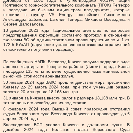
договора от 2002 года о купле-продаже 40,19% акций
Полтавского горно-обогатительного комбината (ПГОК) Ferrexpo
и передаче их бывшим акционерам предприятия, которые
входили в группу VS Energy российских бизнесменов
Александра Бабакова, Евгения Гинера, Михаила Воеводина и
Сергея Шаповалова.
13 декабря 2023 года Национальное агентство по вопросам
предотвращения коррупции составило протокол в отношении
экс-главы ВС об административном правонарушении по ч. 1 ст.
172-5 КУоАП (нарушение установленных законом ограничений
относительно получения подарков).
По сообщению НАПК, Всеволод Князев получил подарок в виде
аренды квартиры в Печерском районе (Липки) города Киева
площадью 133 кв. м по цене, существенно ниже минимальной
рыночной стоимости аренды жилья.
30 января 2024 года ВАКС продлил действие меры пресечения
Князеву до 29 марта 2024 года, при этом уменьшив размер
залога с 20 млн грн до 18,168 млн грн.
31 января за Князева внесли залог в размере 18,168 млн грн. В
тот же день его освободили из-под стражи.
6 февраля 2024 года Высший совет правосудия отстранил
судью Верховного суда Всеволода Князева от правосудия до 6
апреля 2024 года.
Впоследствии ВСП уволил Князева с должности судьи. В
декабре 2024 года Большая палата Верховного Суда