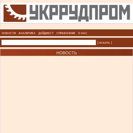
НОВОСТИ
АНАЛИТИКА
ДАЙДЖЕСТ
СПРАВОЧНИК
О НАС
| искать |
НОВОСТЬ