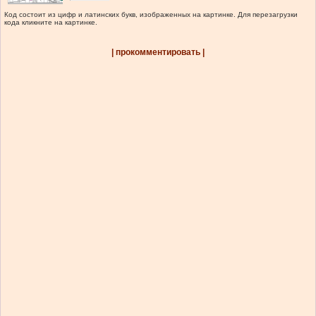
Код состоит из цифр и латинских букв, изображенных на картинке. Для перезагрузки
кода кликните на картинке.
| прокомментировать |